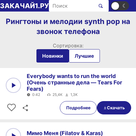
Перейти к содержимому
Поиск рингтонов
ЗАКАЧАЙ1.РУ
☀
☾
Рингтоны и мелодии synth pop на
звонок телефона
Сортировка:
Новинки
Лучшие
Everybody wants to run the world
(Очень странные дела — Tears For
Fears)
0:42
25,4K
1,3K
0:00
0:42
Подробнее
Скачать
Мимо Меня (Filatov & Karas)