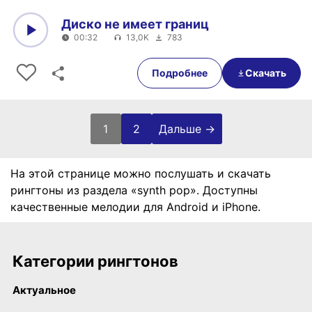
Диско не имеет границ
00:32
13,0K
783
0:00
00:32
Подробнее
Скачать
Пагинация записей
1
2
Дальше →
На этой странице можно послушать и скачать
рингтоны из раздела «synth pop». Доступны
качественные мелодии для Android и iPhone.
Категории рингтонов
Актуальное