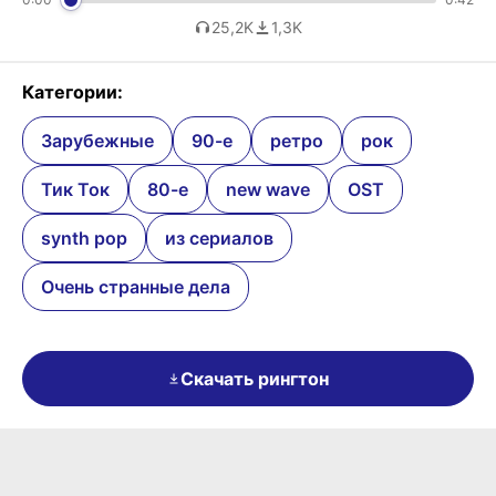
25,2K
1,3K
Категории:
Зарубежные
90-е
ретро
рок
Тик Ток
80-е
new wave
OST
synth pop
из сериалов
Очень странные дела
Скачать рингтон