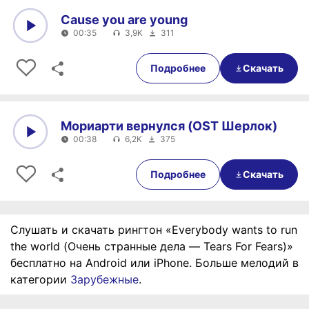
Сause you are young
00:35
3,9K
311
0:00
00:35
Подробнее
Скачать
Мориарти вернулся (OST Шерлок)
00:38
6,2K
375
0:00
00:38
Подробнее
Скачать
Слушать и скачать рингтон «Everybody wants to run
the world (Очень странные дела — Tears For Fears)»
бесплатно на Android или iPhone. Больше мелодий в
категории
Зарубежные
.