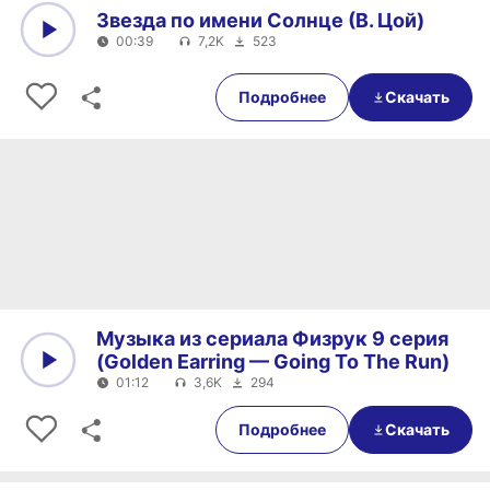
Звезда по имени Солнце (В. Цой)
00:39
7,2K
523
0:00
00:39
Подробнее
Скачать
Музыка из сериала Физрук 9 серия
(Golden Earring — Going To The Run)
01:12
3,6K
294
0:00
01:12
Подробнее
Скачать