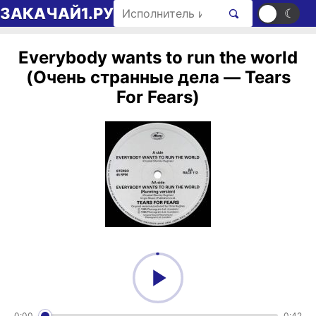
Перейти к содержимому
Поиск рингтонов
ЗАКАЧАЙ1.РУ
☀
☾
Everybody wants to run the world
(Очень странные дела — Tears
For Fears)
0:00
0:42