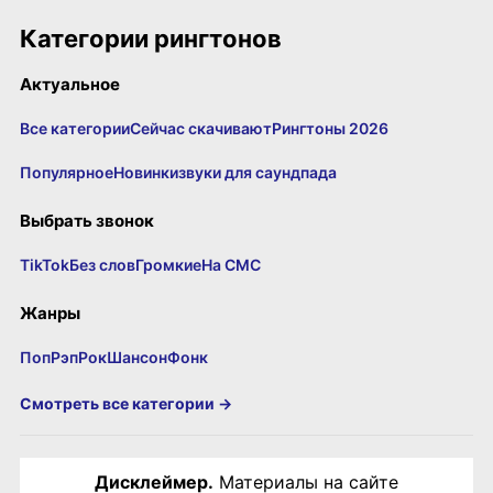
Категории рингтонов
Актуальное
Все категории
Сейчас скачивают
Рингтоны 2026
Популярное
Новинки
звуки для саундпада
Выбрать звонок
TikTok
Без слов
Громкие
На СМС
Жанры
Поп
Рэп
Рок
Шансон
Фонк
Смотреть все категории →
Дисклеймер.
Материалы на сайте