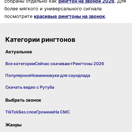
собраны отдельно как
рингтон на звонок 2026
.
Для
более мягкого и универсального сигнала
посмотрите
красивые рингтоны на звонок
.
Категории рингтонов
Актуальное
Все категории
Сейчас скачивают
Рингтоны 2026
Популярное
Новинки
звуки для саундпада
Скачать видео с Рутуба
Выбрать звонок
TikTok
Без слов
Громкие
На СМС
Жанры