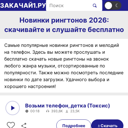
Перейти к содержимому
Поиск рингтонов
ЗАКАЧАЙ1.РУ
☀
☾
Новинки рингтонов 2026:
скачивайте и слушайте бесплатно
Самые популярные новинки рингтонов и мелодий
на телефон. Здесь вы можете прослушать и
бесплатно скачать новые рингтоны на звонок
любого жанра музыки, отсортированные по
популярности. Также можно посмотреть последние
новинки по дате загрузки. Удачного выбора и
хорошего настроения!
Возьми телефон, детка (Токсис)
00:18
393,6K
23,5K
0:00
00:18
Подробнее
Скачать