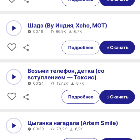
Шадэ (By Индия, Xcho, MOT)
00:19
66,9K
6,7K
0:00
00:19
Подробнее
Скачать
Возьми телефон, детка (со
вступлением — Токсис)
00:24
127,2K
6,7K
0:00
00:24
Подробнее
Скачать
Цыганка нагадала (Artem Smile)
00:39
73,2K
6,2K
0:00
00:39