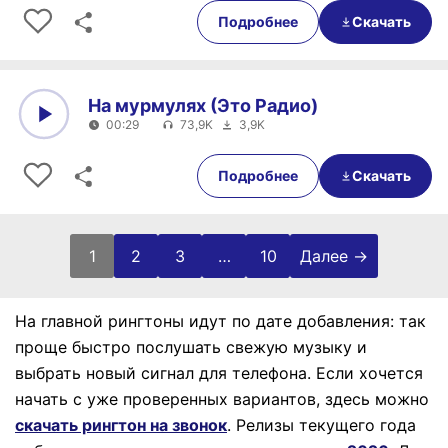
Подробнее
Скачать
На мурмулях (Это Радио)
00:29
73,9K
3,9K
0:00
00:29
Подробнее
Скачать
1
2
3
…
10
Далее →
На главной рингтоны идут по дате добавления: так
проще быстро послушать свежую музыку и
выбрать новый сигнал для телефона.
Если хочется
начать с уже проверенных вариантов, здесь можно
скачать рингтон на звонок
.
Релизы текущего года