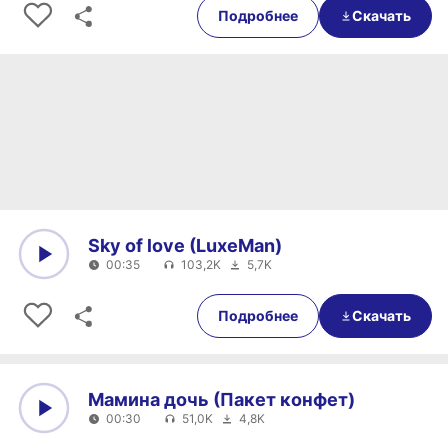
Подробнее
Скачать
Sky of love (LuxeMan)
00:35
103,2K
5,7K
0:00
00:35
Подробнее
Скачать
Мамина дочь (Пакет конфет)
00:30
51,0K
4,8K
0:00
00:30