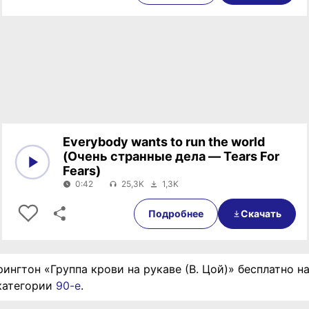
Everybody wants to run the world
(Очень странные дела — Tears For
Fears)
0:42
25,3K
1,3K
0:00
0:42
Подробнее
Скачать
ингтон «Группа крови на рукаве (В. Цой)» бесплатно на
категории
90-е
.