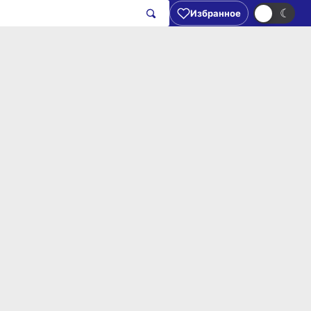
☀
☾
Избранное