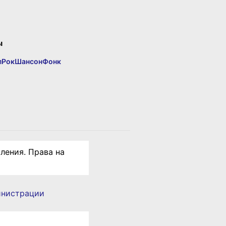
ы
п
Рок
Шансон
Фонк
ления. Права на
инистрации