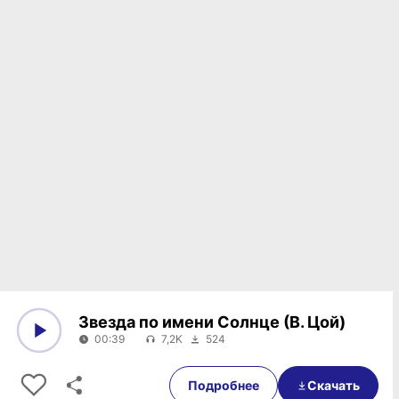
Звезда по имени Солнце (В. Цой)
00:39
7,2K
524
0:00
00:39
Подробнее
Скачать