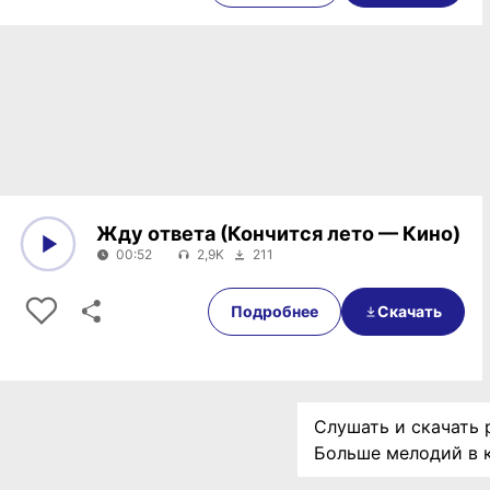
Жду ответа (Кончится лето — Кино)
00:52
2,9K
211
0:00
00:52
Подробнее
Скачать
Слушать и скачать р
Больше мелодий в 