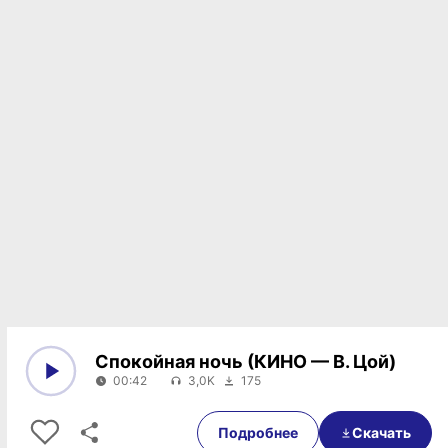
Спокойная ночь (КИНО — В. Цой)
00:42
3,0K
175
0:00
00:42
Подробнее
Скачать