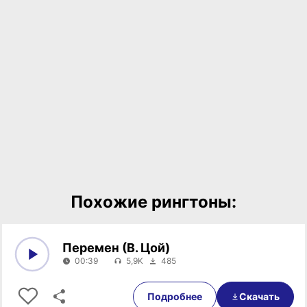
Похожие рингтоны:
Перемен (В. Цой)
00:39
5,9K
485
0:00
00:39
Подробнее
Скачать