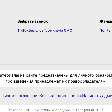
Выбрать звонок
Жанр
TikTok
Без слов
Громкие
На СМС
Поп
Рэ
териалы на сайте предназначены для личного ознаком
произведения принадлежат их правообладателям.
ельское соглашение
Конфиденциальность
Написать адм
Zakachai1.ru — рингтоны и мелодии на телефон © 2026