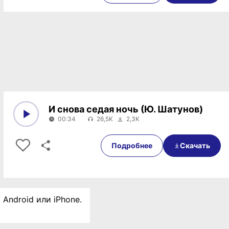
И снова седая ночь (Ю. Шатунов)
00:34
26,5K
2,3K
0:00
00:34
Подробнее
Скачать
 Android или iPhone.