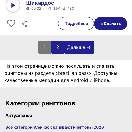
Шикардос
00:32
1,9K
130
0:00
00:32
Подробнее
Скачать
Пагинация записей
1
2
Дальше →
На этой странице можно послушать и скачать
рингтоны из раздела «brazilian bass». Доступны
качественные мелодии для Android и iPhone.
Категории рингтонов
Актуальное
Все категории
Сейчас скачивают
Рингтоны 2026