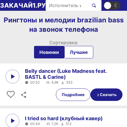
Перейти к содержимому
Поиск рингтонов
ЗАКАЧАЙ1.РУ
☀
☾
Рингтоны и мелодии brazilian bass
на звонок телефона
Сортировка:
Новинки
Лучшие
Belly dancer (Luke Madness feat.
BASTL & Carine)
00:32
4,9K
353
0:00
00:32
Подробнее
Скачать
I tried so hard (клубный кавер)
00:34
7,2K
512