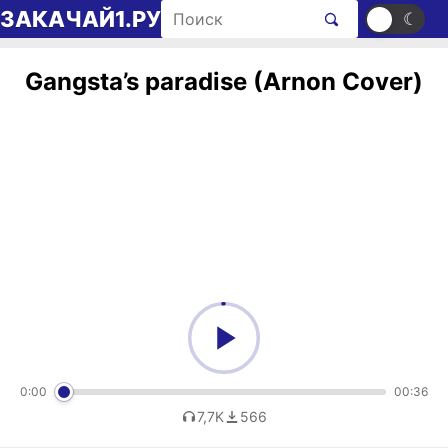
Перейти к содержимому
Поиск рингтонов
ЗАКАЧАЙ1.РУ
☀
☾
Gangsta’s paradise (Arnon Cover)
0:00
00:36
7,7K
566