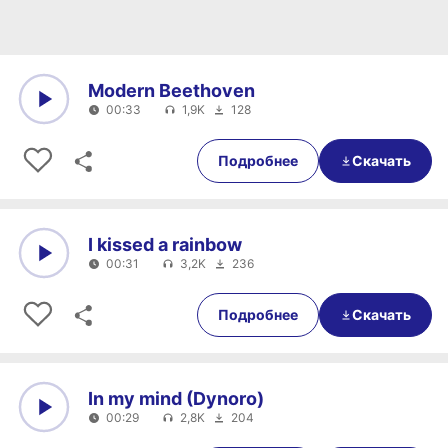
Modern Beethoven
00:33
1,9K
128
0:00
00:33
Подробнее
Скачать
I kissed a rainbow
00:31
3,2K
236
0:00
00:31
Подробнее
Скачать
In my mind (Dynoro)
00:29
2,8K
204
0:00
00:29