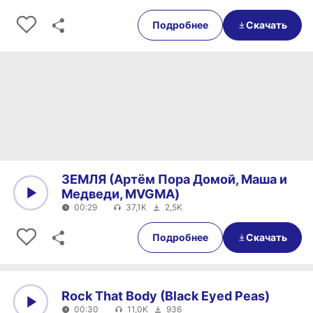
0:00
00:13
Подробнее
Скачать
ЗЕМЛЯ (Артём Пора Домой, Маша и
Медведи, MVGMA)
00:29
37,1K
2,5K
0:00
00:29
Подробнее
Скачать
Rock That Body (Black Eyed Peas)
00:30
11,0K
936