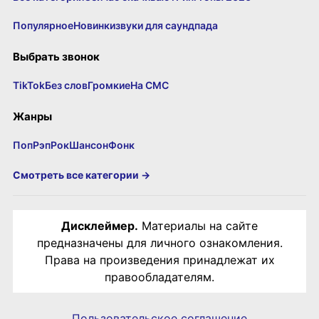
Популярное
Новинки
звуки для саундпада
Выбрать звонок
TikTok
Без слов
Громкие
На СМС
Жанры
Поп
Рэп
Рок
Шансон
Фонк
Смотреть все категории →
Дисклеймер.
Материалы на сайте
предназначены для личного ознакомления.
Права на произведения принадлежат их
правообладателям.
Пользовательское соглашение