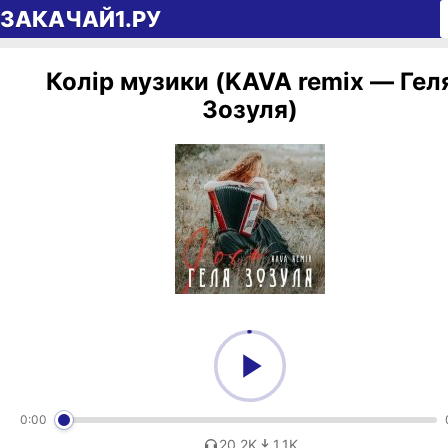
Перейти к содержимому
ЗАКАЧАЙ1.РУ
Колір музики (KAVA remix — Гел
Зозуля)
0:00
20,2K
1,1K