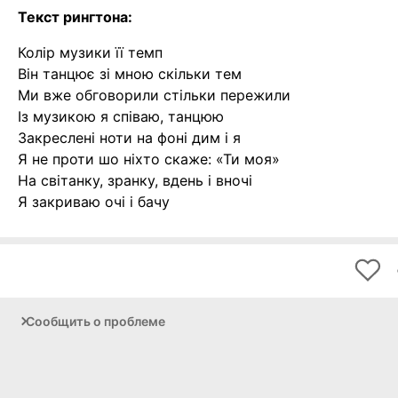
Текст рингтона:
Колір музики її темп
Він танцює зі мною скільки тем
Ми вже обговорили стільки пережили
Із музикою я співаю, танцюю
Закреслені ноти на фоні дим і я
Я не проти шо ніхто скаже: «Ти моя»
На світанку, зранку, вдень і вночі
Я закриваю очі і бачу
Сообщить о проблеме