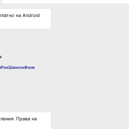
платно на Android
ы
п
Рок
Шансон
Фонк
ления. Права на