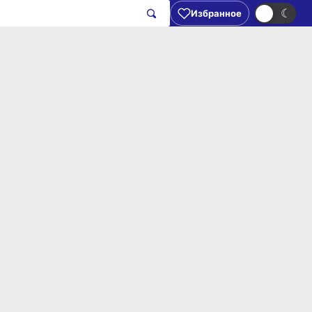
☀
☾
Избранное