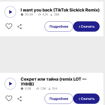
I want you back (TikTok Sickick Remix)
00:39
4,1K
269
0:00
00:39
Подробнее
Скачать
Секрет или тайна (remix LOT —
УННВ)
0:38
7,5K
514
0:00
0:38
Подробнее
Скачать