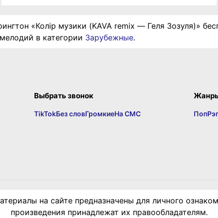
рингтон «Колір музики (KAVA remix — Геля Зозуля)» бес
 мелодий в категории
Зарубежные
.
Выбрать звонок
Жанр
TikTok
Без слов
Громкие
На СМС
Поп
Рэ
териалы на сайте предназначены для личного ознаком
произведения принадлежат их правообладателям.