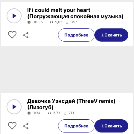
If i could melt your heart
(Погружающая спокойная музыка)
00:35
5,0K
357
0:00
00:35
Подробнее
Скачать
Девочка Уэнсдей (ThreeV remix)
(Лизогуб)
0:34
3,7K
211
0:00
0:34
Подробнее
Скачать