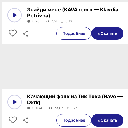
Знайди мене (KAVA remix — Klavdia
Petrivna)
0:26
7,5K
398
0:00
0:26
Подробнее
Скачать
Качающий фонк из Тик Тока (Rave —
Dxrk)
00:34
23,0K
1,2K
0:00
00:34
Подробнее
Скачать