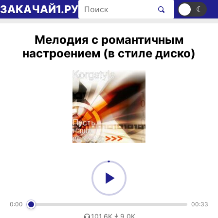
Перейти к содержимому
Поиск рингтонов
ЗАКАЧАЙ1.РУ
☀
☾
Мелодия с романтичным
настроением (в стиле диско)
0:00
00:33
101,6K
9,0K