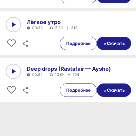
Лёгкое утро
00:33
5,3K
318
0:00
00:33
Подробнее
Скачать
Deep drops (Rastafair — Aysho)
00:32
10,6K
724
0:00
00:32
Подробнее
Скачать