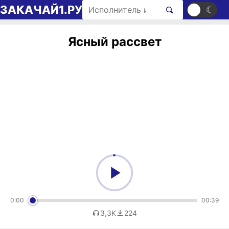
Перейти к содержимому
Поиск рингтонов
ЗАКАЧАЙ1.РУ
☀
☾
Ясный рассвет
0:00
00:39
3,3K
224