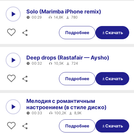
Solo (Marimba iPhone remix)
00:29
14,8K
780
0:00
00:29
Подробнее
Скачать
Deep drops (Rastafair — Aysho)
00:32
10,5K
724
0:00
00:32
Подробнее
Скачать
Мелодия с романтичным
настроением (в стиле диско)
00:33
100,2K
8,9K
0:00
00:33
Подробнее
Скачать