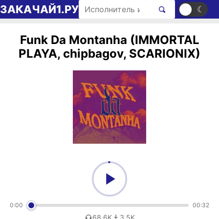
Перейти к содержимому
Поиск рингтонов
ЗАКАЧАЙ1.РУ
☀
☾
Funk Da Montanha (IMMORTAL
PLAYA, chipbagov, SCARIONIX)
0:00
00:32
68,6K
3,5K