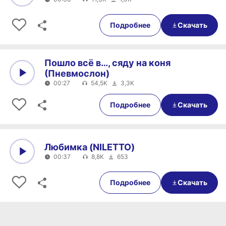
0:00
00:38
Подробнее
Скачать
Пошло всё в…, сяду на коня
(Пневмослон)
00:27
54,5K
3,3K
0:00
00:27
Подробнее
Скачать
Любимка (NILETTO)
00:37
8,8K
653
0:00
00:37
Подробнее
Скачать