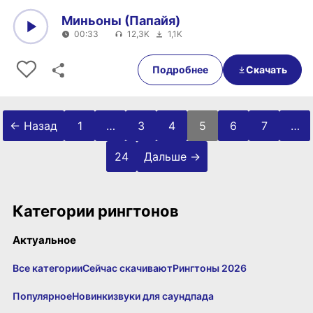
Миньоны (Папайя)
00:33
12,3K
1,1K
0:00
00:33
Подробнее
Скачать
Пагинация записей
← Назад
1
…
3
4
5
6
7
…
24
Дальше →
Категории рингтонов
Актуальное
Все категории
Сейчас скачивают
Рингтоны 2026
Популярное
Новинки
звуки для саундпада