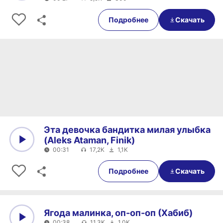
0:00
00:27
Подробнее
Скачать
Эта девочка бандитка милая улыбка
(Aleks Ataman, Finik)
00:31
17,2K
1,1K
0:00
00:31
Подробнее
Скачать
Ягода малинка, оп-оп-оп (Хабиб)
00:38
11,3K
1,0K