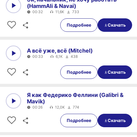
(HammAli & Navai)
00:32
11,6K
733
0:00
00:32
Подробнее
Скачать
А всё уже, всё (Mitchel)
00:33
6,1K
438
0:00
00:33
Подробнее
Скачать
Я как Федерико Феллини (Galibri &
Mavik)
00:26
12,0K
774
0:00
00:26
Подробнее
Скачать