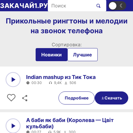
Перейти к содержимому
Поиск рингтонов
ЗАКАЧАЙ1.РУ
☀
☾
Прикольные рингтоны и мелодии
на звонок телефона
Сортировка:
Новинки
Лучшие
Indian mashup из Тик Тока
00:30
9,4K
506
0:00
00:30
Подробнее
Скачать
А баби як баби (Королева — Цвiт
кульбаби)
00:27
5,9K
300