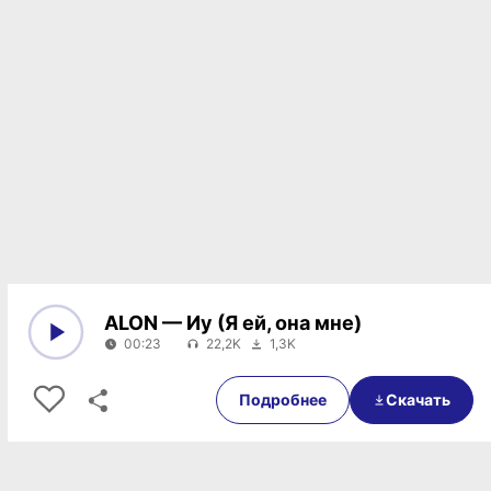
ALON — Иу (Я ей, она мне)
00:23
22,2K
1,3K
0:00
00:23
Подробнее
Скачать