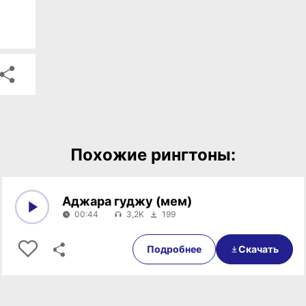
Похожие рингтоны:
Аджара гуджу (мем)
00:44
3,2K
199
0:00
00:44
Подробнее
Скачать