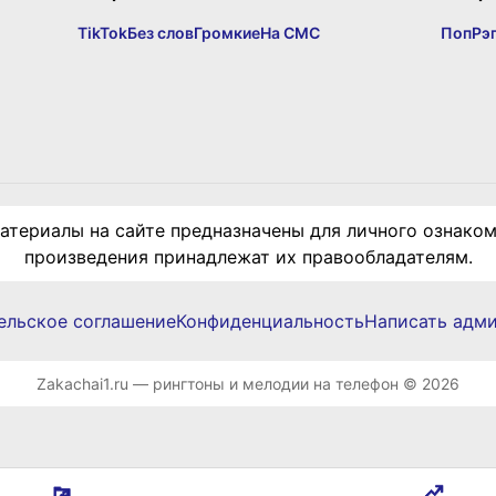
TikTok
Без слов
Громкие
На СМС
Поп
Рэ
териалы на сайте предназначены для личного ознаком
произведения принадлежат их правообладателям.
ельское соглашение
Конфиденциальность
Написать адм
Zakachai1.ru — рингтоны и мелодии на телефон © 2026