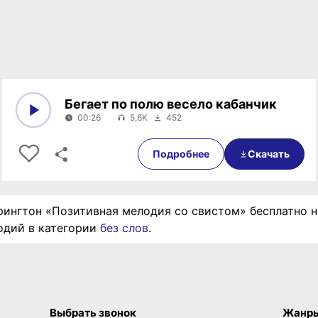
Бегает по полю весело кабанчик
00:26
5,6K
452
0:00
00:26
Подробнее
Скачать
рингтон «Позитивная мелодия со свистом» бесплатно н
одий в категории
без слов
.
Выбрать звонок
Жанр