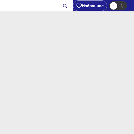
☀
☾
Избранное