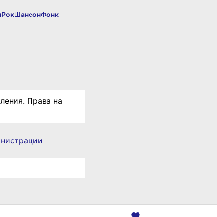
п
Рок
Шансон
Фонк
ления. Права на
инистрации