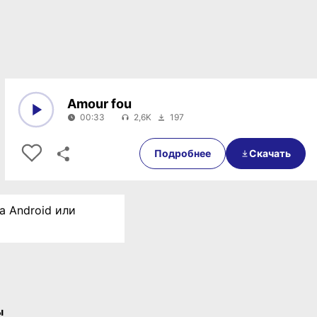
Amour fou
00:33
2,6K
197
0:00
00:33
Подробнее
Скачать
а Android или
ы