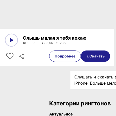
Слышь малая я тебя кохаю
00:21
3,5K
238
0:00
00:21
Подробнее
Скачать
Слушать и скачать 
iPhone. Больше мел
Категории рингтонов
Актуальное