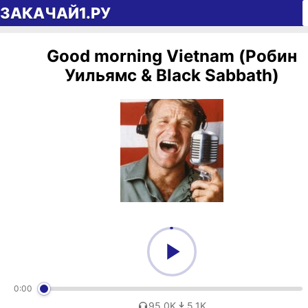
Перейти к содержимому
ЗАКАЧАЙ1.РУ
Good morning Vietnam (Робин
Уильямс & Black Sabbath)
0:00
95,0K
5,1K