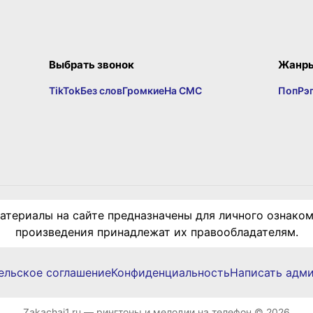
Выбрать звонок
Жанр
TikTok
Без слов
Громкие
На СМС
Поп
Рэ
териалы на сайте предназначены для личного ознаком
произведения принадлежат их правообладателям.
ельское соглашение
Конфиденциальность
Написать адм
Zakachai1.ru — рингтоны и мелодии на телефон © 2026