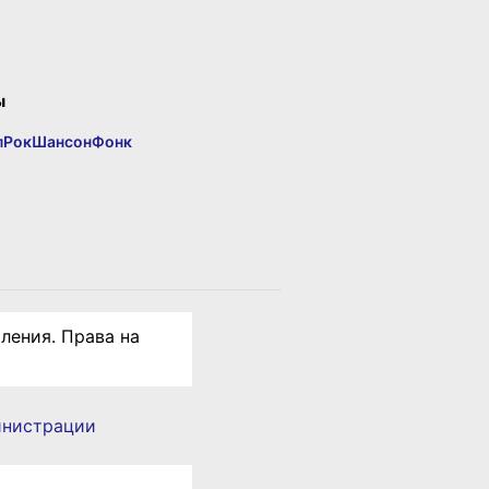
ы
п
Рок
Шансон
Фонк
ления. Права на
инистрации