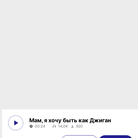
Мам, я хочу быть как Джиган
00:24
14,0K
920
0:00
00:24