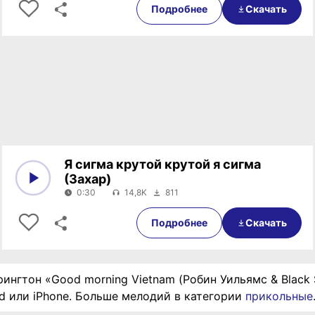
Подробнее
Скачать
Я сигма крутой крутой я сигма
(Захар)
0:30
14,8K
811
0:00
0:30
Подробнее
Скачать
рингтон «Good morning Vietnam (Робин Уильямс & Black 
id или iPhone. Больше мелодий в категории
прикольные