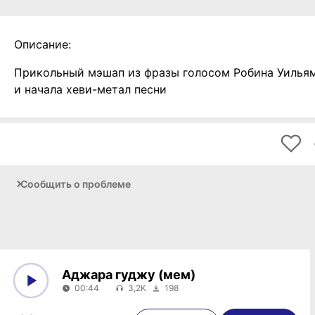
Описание:
Прикольный мэшап из фразы голосом Робина Уилья
и начала хеви-метал песни
Сообщить о проблеме
Аджара гуджу (мем)
00:44
3,2K
198
0:00
00:44