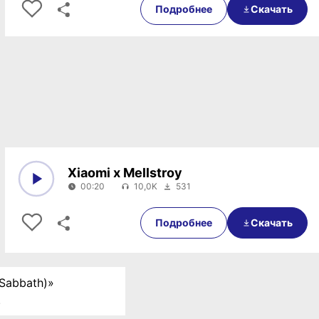
Подробнее
Скачать
Xiaomi x Mellstroy
00:20
10,0K
531
0:00
00:20
Подробнее
Скачать
Sabbath)»
.