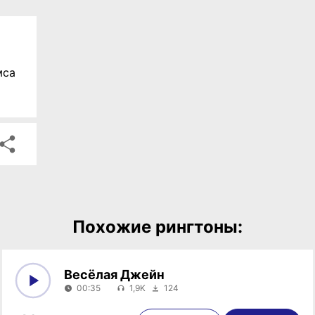
мса
Похожие рингтоны:
Весёлая Джейн
00:35
1,9K
124
0:00
00:35