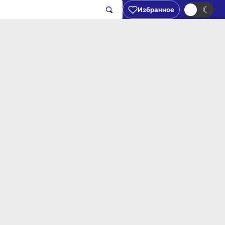
☀
☾
Избранное