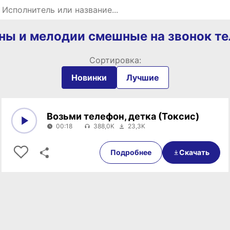
Поиск рингтонов
ны и мелодии смешные на звонок т
Сортировка:
Новинки
Лучшие
Возьми телефон, детка (Токсис)
00:18
388,0K
23,3K
0:00
00:18
Подробнее
Скачать