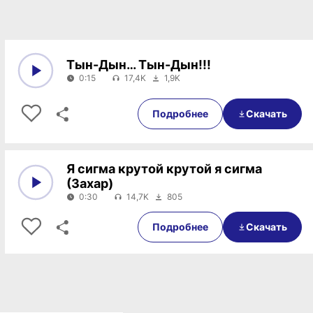
Тын-Дын… Тын-Дын!!!
0:15
17,4K
1,9K
0:00
0:15
Подробнее
Скачать
Я сигма крутой крутой я сигма
(Захар)
0:30
14,7K
805
0:00
0:30
Подробнее
Скачать