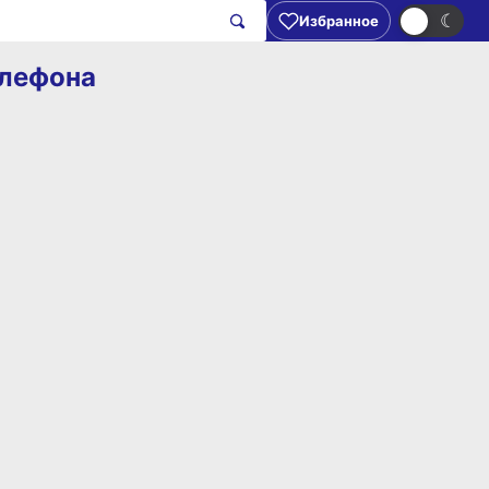
☀
☾
Избранное
елефона