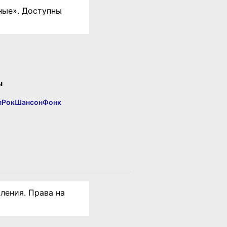
ные». Доступны
ы
п
Рок
Шансон
Фонк
ления. Права на