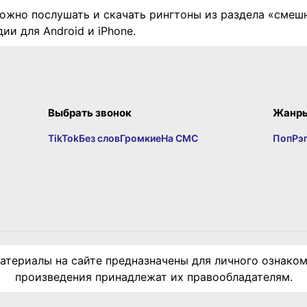
ожно послушать и скачать рингтоны из раздела «смеш
ии для Android и iPhone.
Выбрать звонок
Жанр
TikTok
Без слов
Громкие
На СМС
Поп
Рэ
териалы на сайте предназначены для личного ознаком
произведения принадлежат их правообладателям.