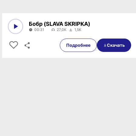
Бобр (SLAVA SKRIPKA)
00:31
27,0K
1,5K
0:00
00:31
Подробнее
Скачать