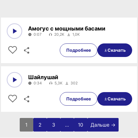
Амогус с мощными басами
0:07
20,2K
1,0K
0:00
0:07
Подробнее
Скачать
Шайлушай
0:34
5,3K
302
0:00
0:34
Подробнее
Скачать
1
2
3
…
10
Дальше →