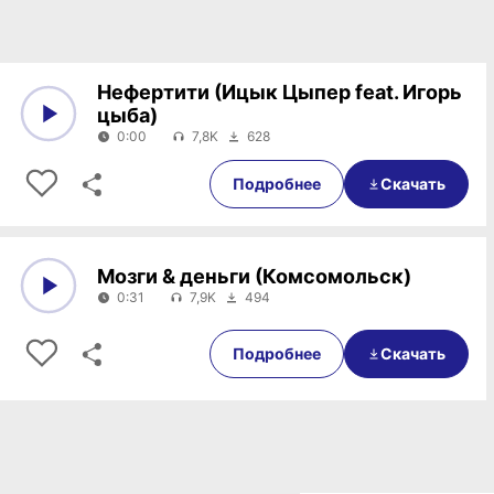
Нефертити (Ицык Цыпер feat. Игорь
цыба)
0:00
7,8K
628
0:00
0:00
Подробнее
Скачать
Мозги & деньги (Комсомольск)
0:31
7,9K
494
0:00
0:31
Подробнее
Скачать
Пагинация записей