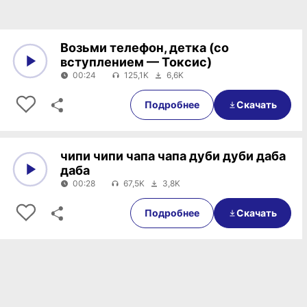
Возьми телефон, детка (со
вступлением — Токсис)
00:24
125,1K
6,6K
0:00
00:24
Подробнее
Скачать
чипи чипи чапа чапа дуби дуби даба
даба
00:28
67,5K
3,8K
0:00
00:28
Подробнее
Скачать