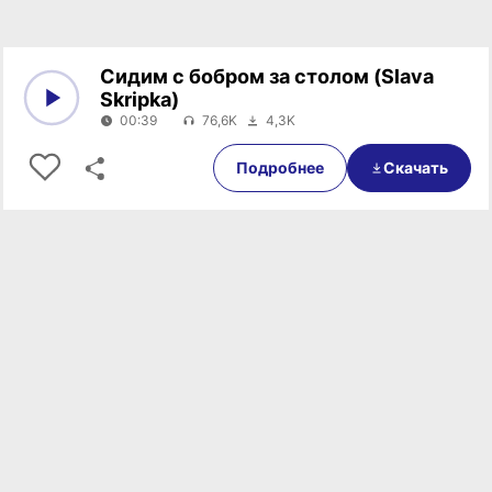
Сидим с бобром за столом (Slava
Skripka)
00:39
76,6K
4,3K
0:00
00:39
Подробнее
Скачать