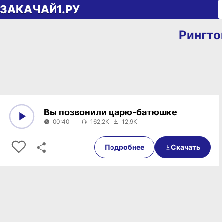
Перейти к содержимому
ЗАКАЧАЙ1.РУ
Рингто
Вы позвонили царю-батюшке
00:40
162,2K
12,9K
0:00
00:40
Подробнее
Скачать