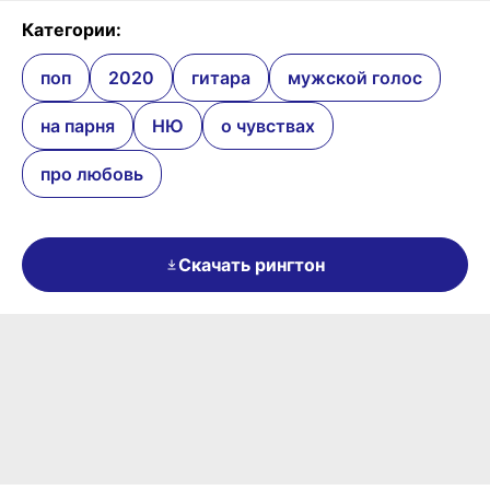
Категории:
поп
2020
гитара
мужской голос
на парня
НЮ
о чувствах
про любовь
Скачать рингтон