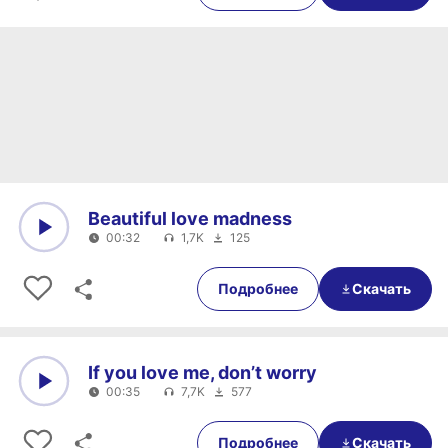
Beautiful love madness
00:32
1,7K
125
0:00
00:32
Подробнее
Скачать
If you love me, don’t worry
00:35
7,7K
577
0:00
00:35
Подробнее
Скачать