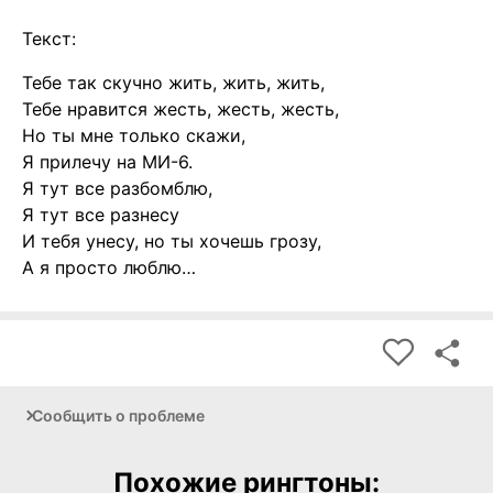
Текст:
Тебе так скучно жить, жить, жить,
Тебе нравится жесть, жесть, жесть,
Но ты мне только скажи,
Я прилечу на МИ-6.
Я тут все разбомблю,
Я тут все разнесу
И тебя унесу, но ты хочешь грозу,
А я просто люблю…
Сообщить о проблеме
Похожие рингтоны: