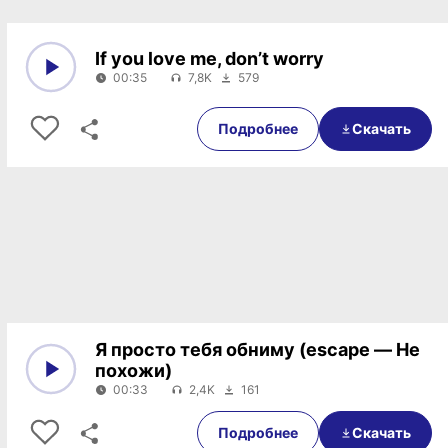
If you love me, don’t worry
00:35
7,8K
579
0:00
00:35
Подробнее
Скачать
Я просто тебя обниму (escape — Не
похожи)
00:33
2,4K
161
0:00
00:33
Подробнее
Скачать