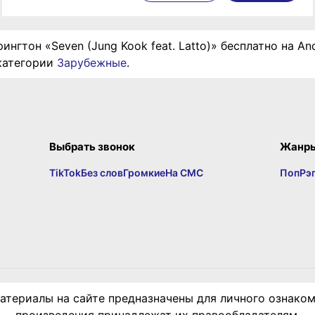
ингтон «Seven (Jung Kook feat. Latto)» бесплатно на And
категории
Зарубежные
.
Выбрать звонок
Жанр
TikTok
Без слов
Громкие
На СМС
Поп
Рэ
териалы на сайте предназначены для личного ознаком