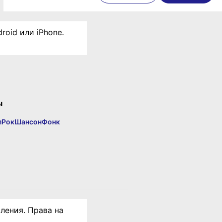
roid или iPhone.
ы
п
Рок
Шансон
Фонк
ления. Права на