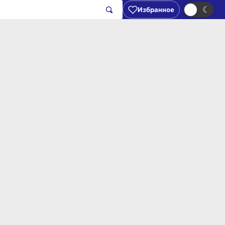
☀
☾
Избранное