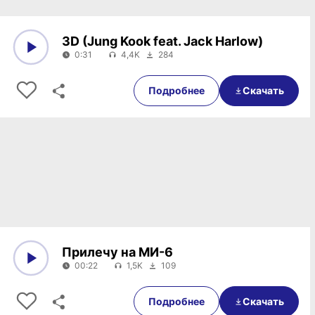
3D (Jung Kook feat. Jack Harlow)
0:31
4,4K
284
0:00
0:31
Подробнее
Скачать
Прилечу на МИ-6
00:22
1,5K
109
0:00
00:22
Подробнее
Скачать