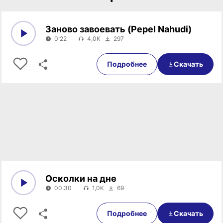
Заново завоевать (Pepel Nahudi)
0:22
4,0K
297
0:00
0:22
Подробнее
Скачать
Осколки на дне
00:30
1,0K
69
0:00
00:30
Подробнее
Скачать