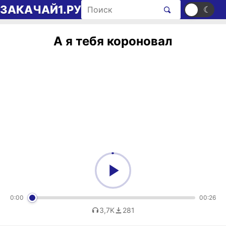
Перейти к содержимому
Поиск рингтонов
ЗАКАЧАЙ1.РУ
☀
☾
А я тебя короновал
0:00
00:26
3,7K
281