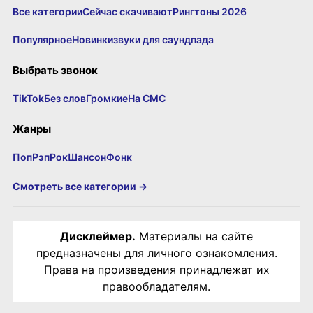
Все категории
Сейчас скачивают
Рингтоны 2026
Популярное
Новинки
звуки для саундпада
Выбрать звонок
TikTok
Без слов
Громкие
На СМС
Жанры
Поп
Рэп
Рок
Шансон
Фонк
Смотреть все категории →
Дисклеймер.
Материалы на сайте
предназначены для личного ознакомления.
Права на произведения принадлежат их
правообладателям.