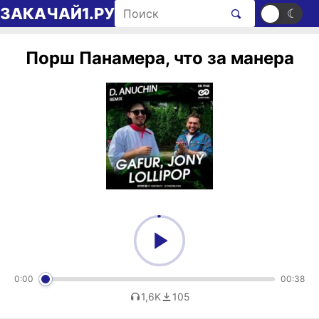
Перейти к содержимому
Поиск рингтонов
ЗАКАЧАЙ1.РУ
☀
☾
Порш Панамера, что за манера
0:00
00:38
1,6K
105