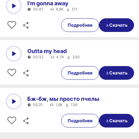
I’m gonna away
00:41
6,9K
511
0:00
00:41
Подробнее
Скачать
Outta my head
00:32
4,7K
330
0:00
00:32
Подробнее
Скачать
Бж-бж, мы просто пчелы
00:21
1,9K
139
0:00
00:21
Подробнее
Скачать