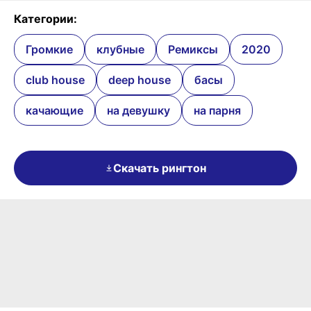
Категории:
Громкие
клубные
Ремиксы
2020
club house
deep house
басы
качающие
на девушку
на парня
Скачать рингтон