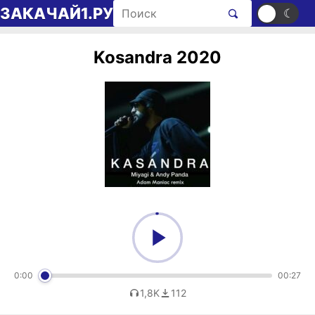
Перейти к содержимому
Поиск рингтонов
ЗАКАЧАЙ1.РУ
☀
☾
Kosandra 2020
0:00
00:27
1,8K
112