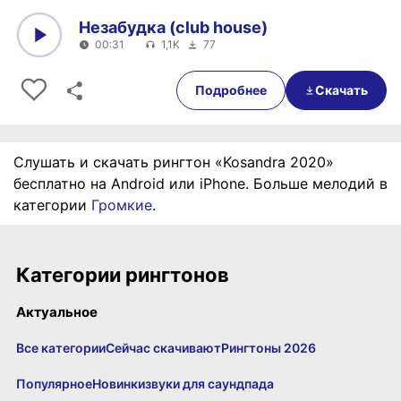
Незабудка (club house)
00:31
1,1K
77
0:00
00:31
Подробнее
Скачать
Слушать и скачать рингтон «Kosandra 2020»
бесплатно на Android или iPhone. Больше мелодий в
категории
Громкие
.
Категории рингтонов
Актуальное
Все категории
Сейчас скачивают
Рингтоны 2026
Популярное
Новинки
звуки для саундпада