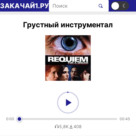
Перейти к содержимому
Поиск рингтонов
ЗАКАЧАЙ1.РУ
☀
☾
Грустный инструментал
0:00
00:45
5,8K
408