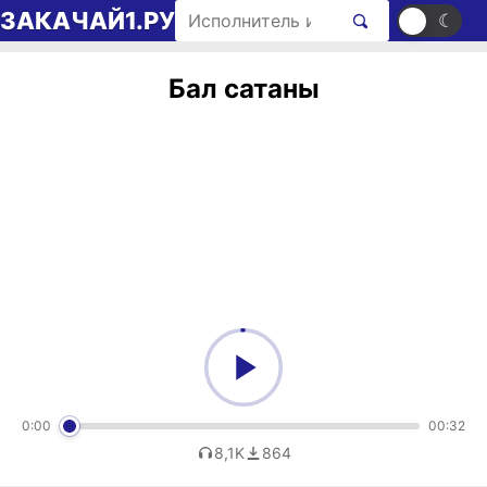
Перейти к содержимому
Поиск рингтонов
ЗАКАЧАЙ1.РУ
☀
☾
Бал сатаны
0:00
00:32
8,1K
864