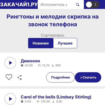
Перейти к содержимому
Поиск рингтонов
ЗАКАЧАЙ1.РУ
☀
☾
Рингтоны и мелодии скрипка на
звонок телефона
Сортировка:
Новинки
Лучшие
Димооон
00:28
12,7K
856
0:00
00:28
Подробнее
Скачать
Carol of the bells (Lindsey Stirling)
0:00
120,4K
6,5K