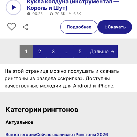
Кукла колдуна (инструментал —
Король и Шут)
00:25
70,3K
6,5K
0:00
00:25
Подробнее
Скачать
Пагинация записей
1
2
3
…
5
Дальше →
На этой странице можно послушать и скачать
рингтоны из раздела «скрипка». Доступны
качественные мелодии для Android и iPhone.
Категории рингтонов
Актуальное
Все категории
Сейчас скачивают
Рингтоны 2026