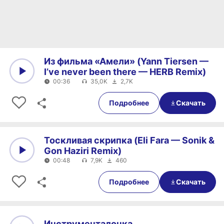
Из фильма «Амели» (Yann Tiersen —
I’ve never been there — HERB Remix)
00:36
35,0K
2,7K
0:00
00:36
Подробнее
Скачать
Тоскливая скрипка (Eli Fara — Sonik &
Gon Haziri Remix)
00:48
7,9K
460
0:00
00:48
Подробнее
Скачать
Инструменталочка