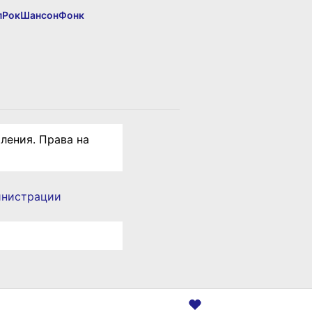
п
Рок
Шансон
Фонк
ления. Права на
инистрации