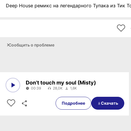
Deep House ремикс на легендарного Тупака из Тик Т
Сообщить о проблеме
Don’t touch my soul (Misty)
00:39
28,0K
1,6K
0:00
00:39
Подробнее
Скачать