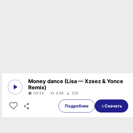
Money dance (Lisa — Xzeez & Yonce
Remix)
00:39
4,4K
325
0:00
00:39
Подробнее
Скачать