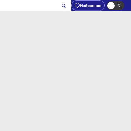
☀
☾
Избранное