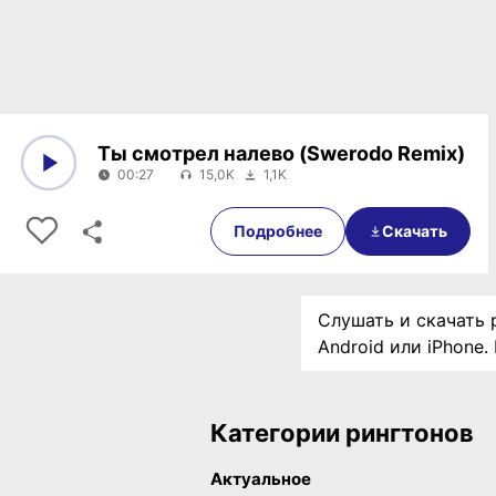
Ты смотрел налево (Swerodo Remix)
00:27
15,0K
1,1K
0:00
00:27
Подробнее
Скачать
Слушать и скачать ри
Android или iPhone
Категории рингтонов
Актуальное