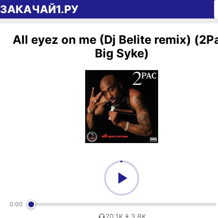
Перейти к содержимому
ЗАКАЧАЙ1.РУ
All eyez on me (Dj Belite remix) (2P
Big Syke)
0:00
70,1K
3,8K