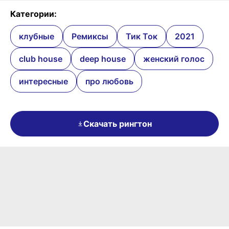
Категории:
клубные
Ремиксы
Тик Ток
2021
club house
deep house
женский голос
интересные
про любовь
Скачать рингтон