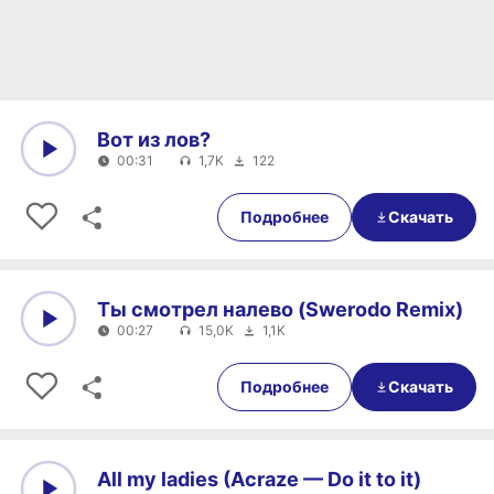
Вот из лов?
00:31
1,7K
122
0:00
00:31
Подробнее
Скачать
Ты смотрел налево (Swerodo Remix)
00:27
15,0K
1,1K
0:00
00:27
Подробнее
Скачать
All my ladies (Acraze — Do it to it)