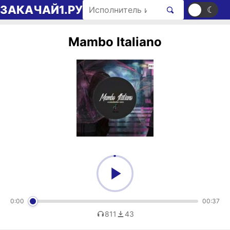
Перейти к содержимому
Поиск рингтонов
ЗАКАЧАЙ1.РУ
☀
☾
Mambo Italiano
0:00
00:37
811
43