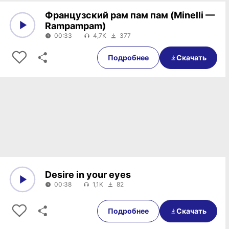
Французский рам пам пам (Minelli —
Rampampam)
00:33
4,7K
377
0:00
00:33
Подробнее
Скачать
Desire in your eyes
00:38
1,1K
82
0:00
00:38
Подробнее
Скачать