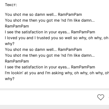
Текст:
You shot me so damn well… RamPamPam
You shot me then you got me ‘nd I’m like damn…
RamPamPam
I see the satisfaction in your eyes… RamPamPam
I loved you and I trusted you so well so why, oh why, oh
why?
You shot me so damn well… RamPamPam
You shot me then you got me ‘nd I’m like damn…
RamPamPam
I see the satisfaction in your eyes… RamPamPam
I’m lookin’ at you and I’m asking why, oh why, oh why, o
why?