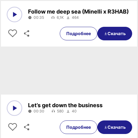
Follow me deep sea (Minelli x R3HAB)
00:35
6,1K
464
0:00
00:35
Подробнее
Скачать
Let’s get down the business
00:30
580
40
0:00
00:30
Подробнее
Скачать