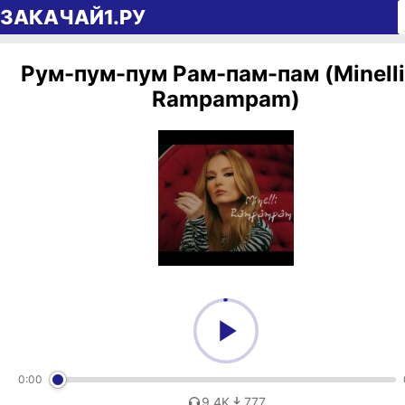
Перейти к содержимому
ЗАКАЧАЙ1.РУ
Рум-пум-пум Рам-пам-пам (Minell
Rampampam)
0:00
9,4K
777