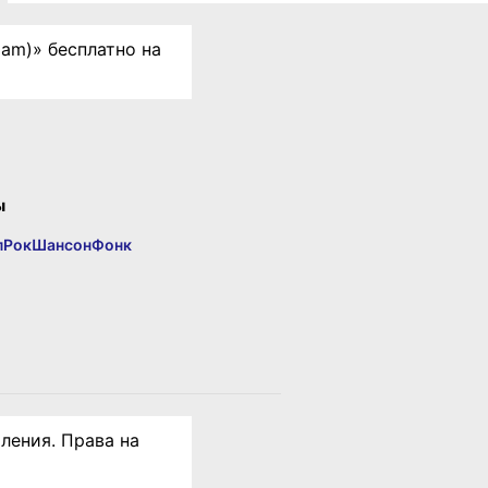
am)» бесплатно на
ы
п
Рок
Шансон
Фонк
ления. Права на