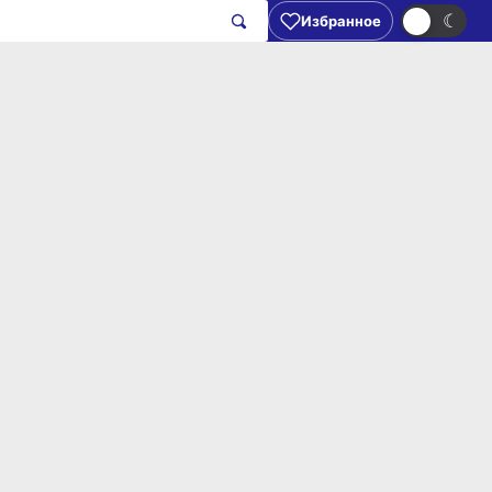
☀
☾
Избранное