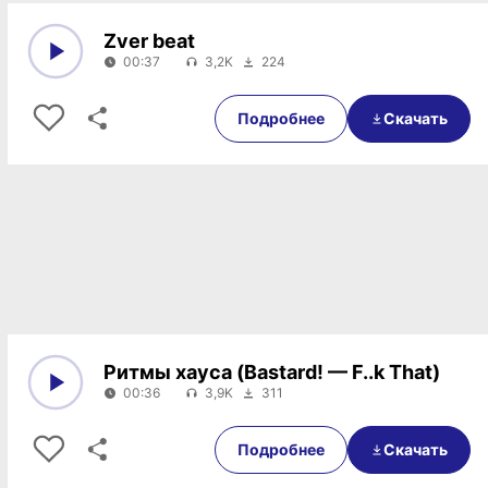
Zver beat
00:37
3,2K
224
0:00
00:37
Подробнее
Скачать
Ритмы хауса (Bastard! — F..k That)
00:36
3,9K
311
0:00
00:36
Подробнее
Скачать