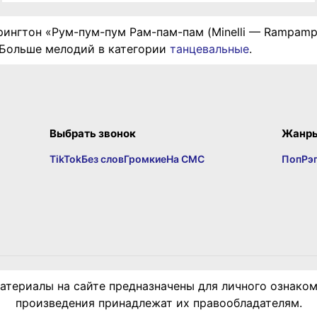
рингтон «Рум-пум-пум Рам-пам-пам (Minelli — Rampamp
. Больше мелодий в категории
танцевальные
.
Выбрать звонок
Жанр
TikTok
Без слов
Громкие
На СМС
Поп
Рэ
териалы на сайте предназначены для личного ознаком
произведения принадлежат их правообладателям.