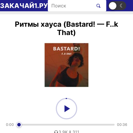
Перейти к содержимому
Поиск рингтонов
ЗАКАЧАЙ1.РУ
☀
☾
Ритмы хауса (Bastard! — F..k
That)
0:00
00:36
3,9K
311