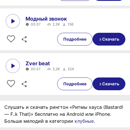
Модный звонок
00:37
2,3K
156
0:00
00:37
Подробнее
Скачать
Zver beat
00:37
3,2K
224
0:00
00:37
Подробнее
Скачать
Слушать и скачать рингтон «Ритмы хауса (Bastard!
— F..k That)» бесплатно на Android или iPhone.
Больше мелодий в категории
клубные
.