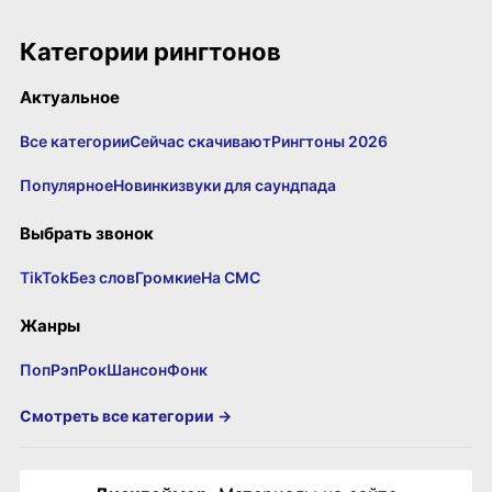
Категории рингтонов
Актуальное
Все категории
Сейчас скачивают
Рингтоны 2026
Популярное
Новинки
звуки для саундпада
Выбрать звонок
TikTok
Без слов
Громкие
На СМС
Жанры
Поп
Рэп
Рок
Шансон
Фонк
Смотреть все категории →