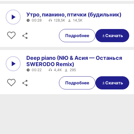
Утро, пианино, птички (будильник)
00:28
128,5K
14,5K
0:00
00:28
Подробнее
Скачать
Deep piano (NЮ & Асия — Останься
SWERODO Remix)
00:22
4,4K
295
0:00
00:22
Подробнее
Скачать