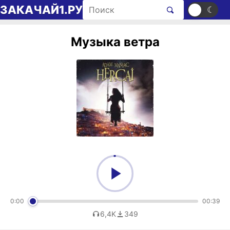
Перейти к содержимому
Поиск рингтонов
ЗАКАЧАЙ1.РУ
☀
☾
Музыка ветра
0:00
00:39
6,4K
349