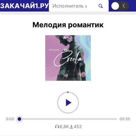
Перейти к содержимому
Поиск рингтонов
ЗАКАЧАЙ1.РУ
☀
☾
Мелодия романтик
0:00
00:35
6,8K
452