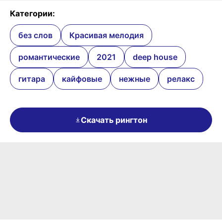
Категории:
без слов
Красивая мелодия
романтические
2021
deep house
гитара
кайфовые
нежные
релакс
Скачать рингтон