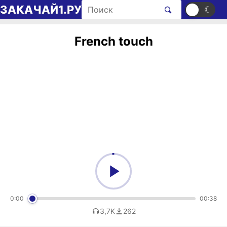
Перейти к содержимому
Поиск рингтонов
ЗАКАЧАЙ1.РУ
☀
☾
French touch
0:00
00:38
3,7K
262