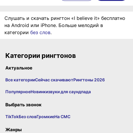
Слушать и скачать рингтон «I believe it» бесплатно
на Android или iPhone. Больше мелодий в
категории
без слов
.
Категории рингтонов
Актуальное
Все категории
Сейчас скачивают
Рингтоны 2026
Популярное
Новинки
звуки для саундпада
Выбрать звонок
TikTok
Без слов
Громкие
На СМС
Жанры