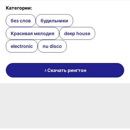
Категории:
без слов
будильники
Красивая мелодия
deep house
electronic
nu disco
Скачать рингтон