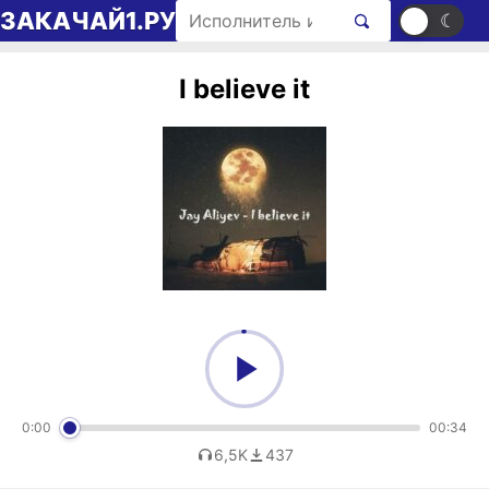
Перейти к содержимому
Поиск рингтонов
ЗАКАЧАЙ1.РУ
☀
☾
I believe it
0:00
00:34
6,5K
437