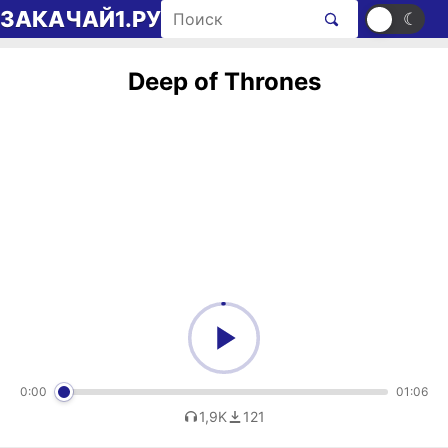
Перейти к содержимому
Поиск рингтонов
ЗАКАЧАЙ1.РУ
☀
☾
Deep of Thrones
0:00
01:06
1,9K
121