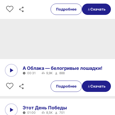
0:00
00:33
Подробнее
Скачать
А Облака — белогривые лошадки!
00:31
9,9K
888
0:00
00:31
Подробнее
Скачать
Этот День Победы
01:00
8,5K
701