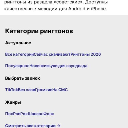
рингтоны из раздела «советские». Доступны
качественные мелодии для Android и iPhone.
Категории рингтонов
Актуальное
Все категории
Сейчас скачивают
Рингтоны 2026
Популярное
Новинки
звуки для саундпада
Выбрать звонок
TikTok
Без слов
Громкие
На СМС
Жанры
Поп
Рэп
Рок
Шансон
Фонк
Смотреть все категории →