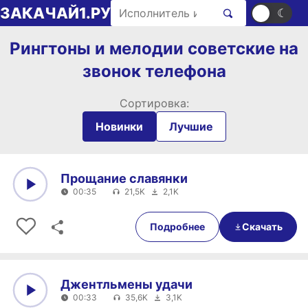
Перейти к содержимому
Поиск рингтонов
ЗАКАЧАЙ1.РУ
☀
☾
Рингтоны и мелодии советские на
звонок телефона
Сортировка:
Новинки
Лучшие
Прощание славянки
00:35
21,5K
2,1K
0:00
00:35
Подробнее
Скачать
Джентльмены удачи
00:33
35,6K
3,1K