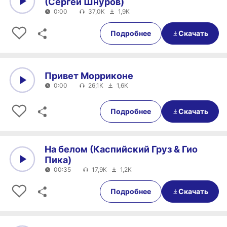
(Сергей Шнуров)
0:00
37,0K
1,9K
0:00
0:00
Подробнее
Скачать
Привет Морриконе
0:00
26,1K
1,6K
0:00
0:00
Подробнее
Скачать
На белом (Каспийский Груз & Гио
Пика)
00:35
17,9K
1,2K
0:00
00:35
Подробнее
Скачать