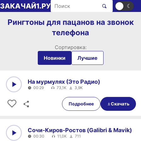
Перейти к содержимому
Поиск рингтонов
ЗАКАЧАЙ1.РУ
☀
☾
Рингтоны для пацанов на звонок
телефона
Сортировка:
Новинки
Лучшие
На мурмулях (Это Радио)
00:29
73,1K
3,9K
0:00
00:29
Подробнее
Скачать
Сочи-Киров-Ростов (Galibri & Mavik)
00:30
11,0K
711