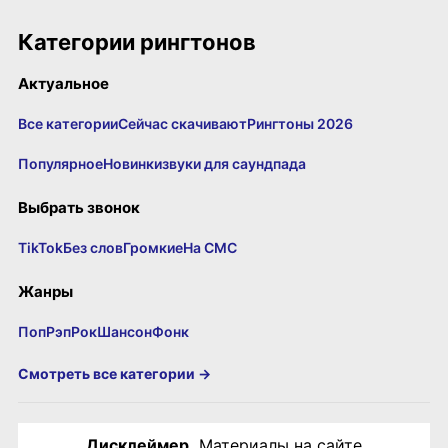
Категории рингтонов
Актуальное
Все категории
Сейчас скачивают
Рингтоны 2026
Популярное
Новинки
звуки для саундпада
Выбрать звонок
TikTok
Без слов
Громкие
На СМС
Жанры
Поп
Рэп
Рок
Шансон
Фонк
Смотреть все категории →
Дисклеймер.
Материалы на сайте