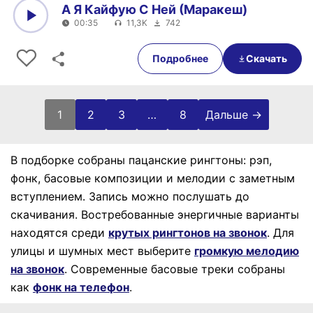
А Я Кайфую С Ней (Маракеш)
00:35
11,3K
742
0:00
00:35
Подробнее
Скачать
Пагинация записей
1
2
3
…
8
Дальше →
В подборке собраны пацанские рингтоны: рэп,
фонк, басовые композиции и мелодии с заметным
вступлением. Запись можно послушать до
скачивания.
Востребованные энергичные варианты
находятся среди
крутых рингтонов на звонок
.
Для
улицы и шумных мест выберите
громкую мелодию
на звонок
.
Современные басовые треки собраны
как
фонк на телефон
.