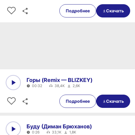
0:00
00:30
Подробнее
Скачать
Горы (Remix — BLIZKEY)
00:32
38,4K
2,6K
0:00
00:32
Подробнее
Скачать
Буду (Диман Брюханов)
0:26
33,1K
1,8K