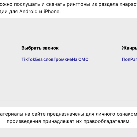
ожно послушать и скачать рингтоны из раздела «нара
ии для Android и iPhone.
Выбрать звонок
Жанр
TikTok
Без слов
Громкие
На СМС
Поп
Рэ
териалы на сайте предназначены для личного ознаком
произведения принадлежат их правообладателям.