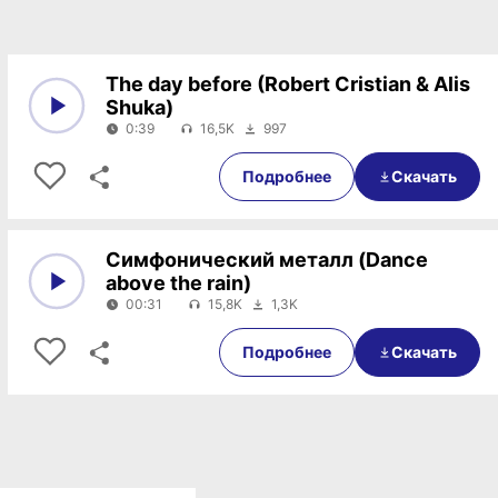
The day before (Robert Cristian & Alis
Shuka)
0:39
16,5K
997
0:00
0:39
Подробнее
Скачать
Симфонический металл (Dance
above the rain)
00:31
15,8K
1,3K
0:00
00:31
Подробнее
Скачать