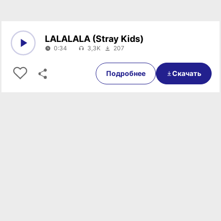
LALALALA (Stray Kids)
0:34
3,3K
207
0:00
0:34
Подробнее
Скачать