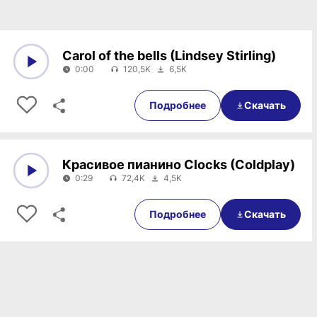
Carol of the bells (Lindsey Stirling)
0:00
120,5K
6,5K
0:00
0:00
Подробнее
Скачать
Красивое пианино Clocks (Coldplay)
0:29
72,4K
4,5K
0:00
0:29
Подробнее
Скачать