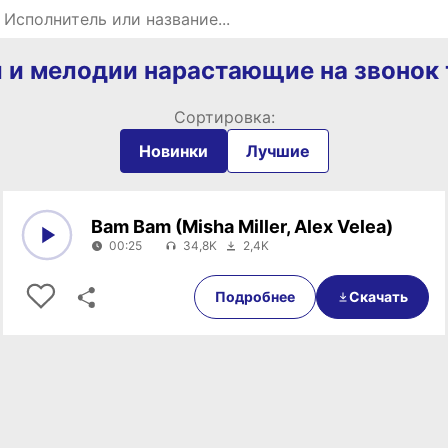
Поиск рингтонов
 и мелодии нарастающие на звонок
Сортировка:
Новинки
Лучшие
Bam Bam (Misha Miller, Alex Velea)
00:25
34,8K
2,4K
0:00
00:25
Подробнее
Скачать