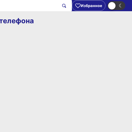
☀
☾
Избранное
 телефона