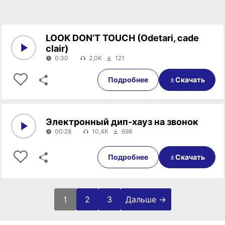
LOOK DON’T TOUCH (Odetari, cade
clair)
0:30
2,0K
121
0:00
0:30
Подробнее
Скачать
Электронный дип-хауз на звонок
00:28
10,4K
698
0:00
00:28
Подробнее
Скачать
1
2
3
Дальше →