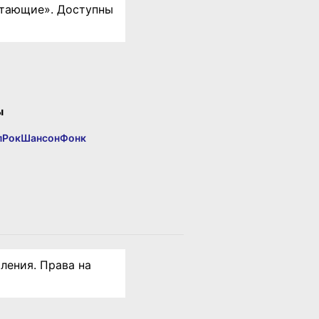
стающие». Доступны
ы
п
Рок
Шансон
Фонк
ления. Права на