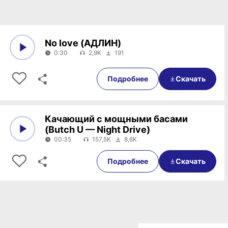
No love (АДЛИН)
0:30
2,9K
191
0:00
0:30
Подробнее
Скачать
Качающий с мощными басами
(Butch U — Night Drive)
00:35
157,5K
8,6K
0:00
00:35
Подробнее
Скачать
Пагинация записей