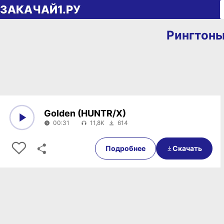
Перейти к содержимому
ЗАКАЧАЙ1.РУ
Рингтоны
Golden (HUNTR/X)
00:31
11,8K
614
0:00
00:31
Подробнее
Скачать