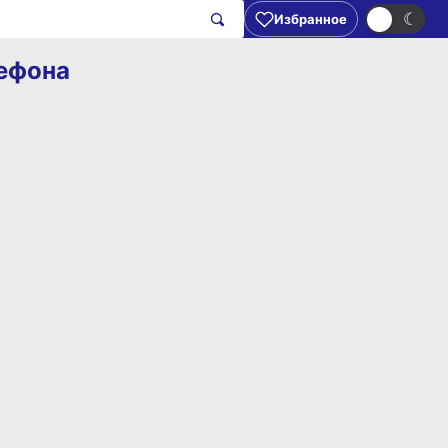
☀
☾
Избранное
лефона