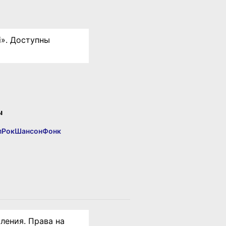
i». Доступны
ы
п
Рок
Шансон
Фонк
ления. Права на