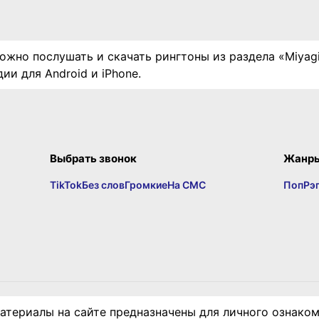
ожно послушать и скачать рингтоны из раздела «Miyag
ии для Android и iPhone.
Выбрать звонок
Жанр
TikTok
Без слов
Громкие
На СМС
Поп
Рэ
териалы на сайте предназначены для личного ознаком