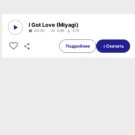
I Got Love (Miyagi)
00:39
4,8K
379
0:00
00:39
Подробнее
Скачать