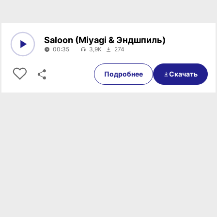
Saloon (Miyagi & Эндшпиль)
00:35
3,9K
274
0:00
00:35
Подробнее
Скачать