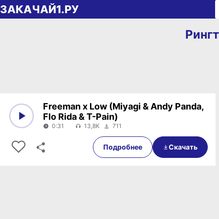
Перейти к содержимому
ЗАКАЧАЙ1.РУ
Рингт
Freeman x Low (Miyagi & Andy Panda,
Flo Rida & T-Pain)
0:31
13,8K
711
0:00
0:31
Подробнее
Скачать