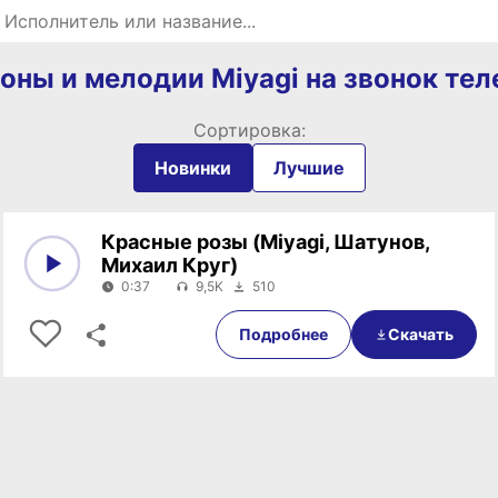
Поиск рингтонов
оны и мелодии Miyagi на звонок те
Сортировка:
Новинки
Лучшие
Красные розы (Miyagi, Шатунов,
Михаил Круг)
0:37
9,5K
510
0:00
0:37
Подробнее
Скачать