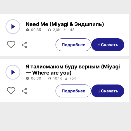
Need Me (Miyagi & Эндшпиль)
00:35
2,0K
143
0:00
00:35
Подробнее
Скачать
Я талисманом буду верным (Miyagi
— Where are you)
00:30
10,1K
754
0:00
00:30
Подробнее
Скачать