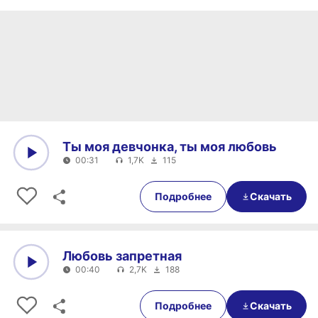
Ты моя девчонка, ты моя любовь
00:31
1,7K
115
0:00
00:31
Подробнее
Скачать
Любовь запретная
00:40
2,7K
188
0:00
00:40
Подробнее
Скачать