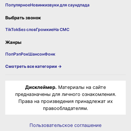
Популярное
Новинки
звуки для саундпада
Выбрать звонок
TikTok
Без слов
Громкие
На СМС
Жанры
Поп
Рэп
Рок
Шансон
Фонк
Смотреть все категории →
Дисклеймер.
Материалы на сайте
предназначены для личного ознакомления.
Права на произведения принадлежат их
правообладателям.
Пользовательское соглашение