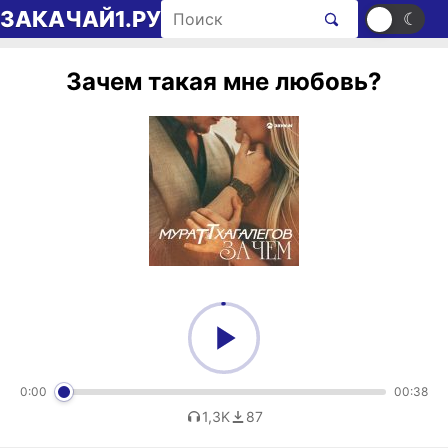
Перейти к содержимому
Поиск рингтонов
ЗАКАЧАЙ1.РУ
☀
☾
Зачем такая мне любовь?
0:00
00:38
1,3K
87