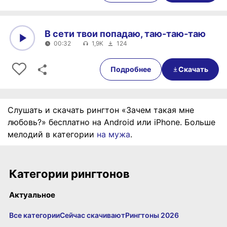
В сети твои попадаю, таю-таю-таю
00:32
1,9K
124
0:00
00:32
Подробнее
Скачать
Слушать и скачать рингтон «Зачем такая мне
любовь?» бесплатно на Android или iPhone. Больше
мелодий в категории
на мужа
.
Категории рингтонов
Актуальное
Все категории
Сейчас скачивают
Рингтоны 2026