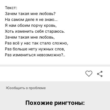
Текст:
Зачем такая мне любовь?
На самом деле я не знаю…
Я нам обоим порчу кровь,
Хоть изменить себя стараюсь.
Зачем такая мне любовь,
Раз всё у нас так стало сложно,
Раз больше нету нужных слов,
Раз измениться невозможно?..
Сообщить о проблеме
Похожие рингтоны: