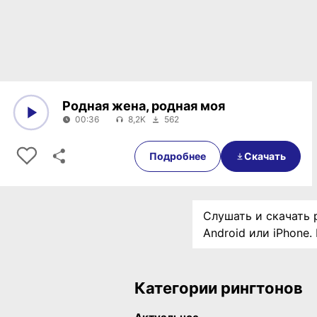
Родная жена, родная моя
00:36
8,2K
562
0:00
00:36
Подробнее
Скачать
Слушать и скачать р
Android или iPhone
Категории рингтонов