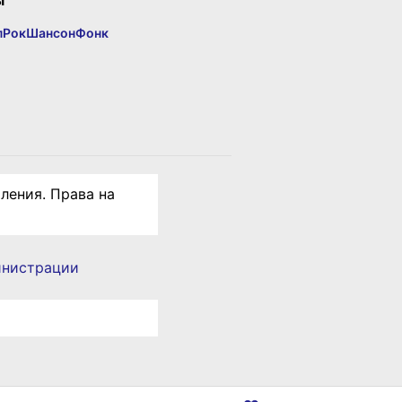
ы
п
Рок
Шансон
Фонк
ления. Права на
инистрации