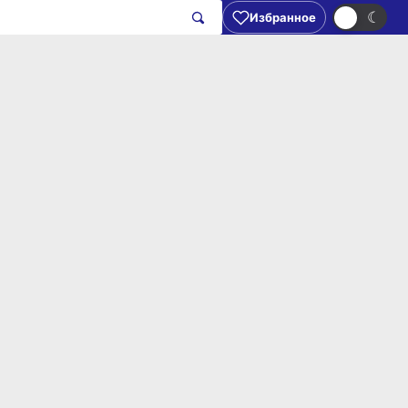
☀
☾
Избранное