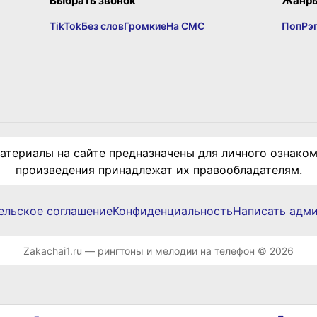
Выбрать звонок
Жанр
TikTok
Без слов
Громкие
На СМС
Поп
Рэ
териалы на сайте предназначены для личного ознаком
произведения принадлежат их правообладателям.
ельское соглашение
Конфиденциальность
Написать адм
Zakachai1.ru — рингтоны и мелодии на телефон © 2026