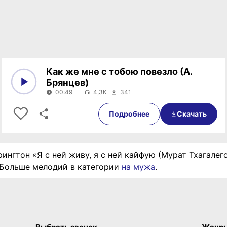
Как же мне с тобою повезло (А.
Брянцев)
00:49
4,3K
341
0:00
00:49
Подробнее
Скачать
ингтон «Я с ней живу, я с ней кайфую (Мурат Тхагалег
. Больше мелодий в категории
на мужа
.