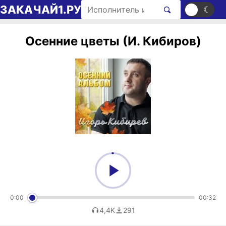
Перейти к содержимому
Поиск рингтонов
ЗАКАЧАЙ1.РУ
☀
☾
Осенние цветы (И. Кибиров)
0:00
00:32
4,4K
291