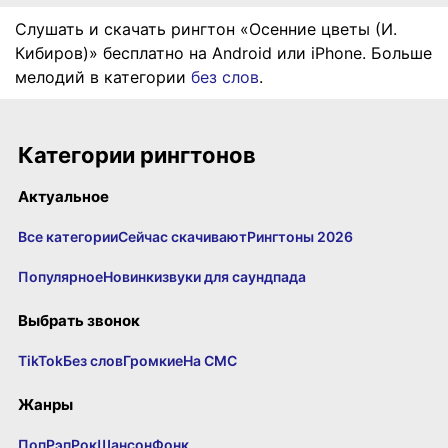
Слушать и скачать рингтон «Осенние цветы (И.
Кибиров)» бесплатно на Android или iPhone. Больше
мелодий в категории
без слов
.
Категории рингтонов
Актуальное
Все категории
Сейчас скачивают
Рингтоны 2026
Популярное
Новинки
звуки для саундпада
Выбрать звонок
TikTok
Без слов
Громкие
На СМС
Жанры
Поп
Рэп
Рок
Шансон
Фонк