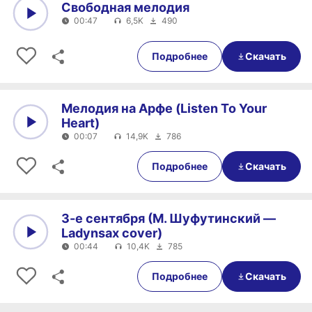
Свободная мелодия
00:47
6,5K
490
0:00
00:47
Подробнее
Скачать
Мелодия на Арфе (Listen To Your
Heart)
00:07
14,9K
786
0:00
00:07
Подробнее
Скачать
3-е сентября (М. Шуфутинский —
Ladynsax cover)
00:44
10,4K
785
0:00
00:44
Подробнее
Скачать