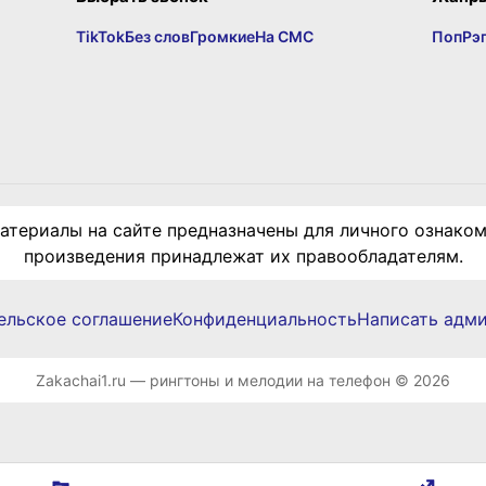
TikTok
Без слов
Громкие
На СМС
Поп
Рэ
териалы на сайте предназначены для личного ознаком
произведения принадлежат их правообладателям.
ельское соглашение
Конфиденциальность
Написать адм
Zakachai1.ru — рингтоны и мелодии на телефон © 2026