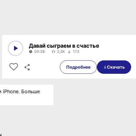
Давай сыграем в счастье
00:38
2,3K
173
0:00
00:38
Подробнее
Скачать
и iPhone. Больше
ы