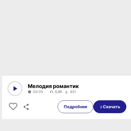
Мелодия романтик
00:35
6,8K
451
0:00
00:35
Подробнее
Скачать