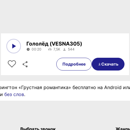
Гололёд (VESNA305)
00:20
7,5K
544
0:00
00:20
Подробнее
Скачать
рингтон «Грустная романтика» бесплатно на Android ил
ии
без слов
.
Выбрать звонок
Жанр