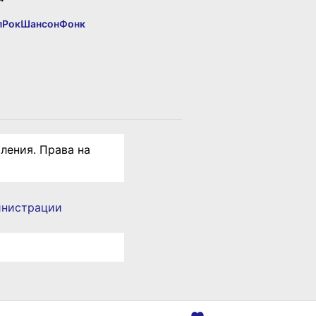
п
Рок
Шансон
Фонк
ления. Права на
инистрации