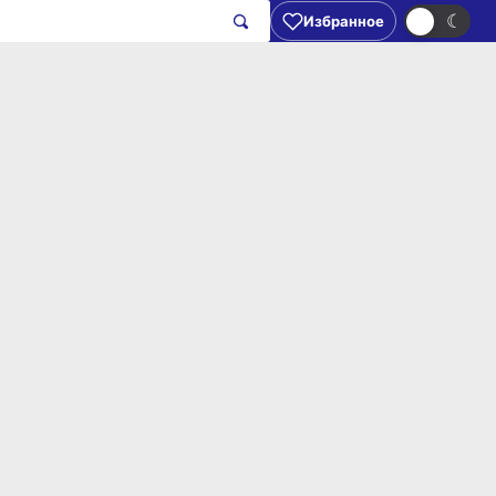
☀
☾
Избранное