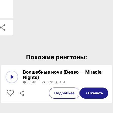
Похожие рингтоны:
Волшебные ночи (Besso — Miracle
Nights)
00:40
6,7K
484
0:00
00:40
Подробнее
Скачать