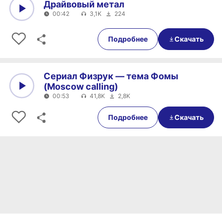
Драйвовый метал
00:42
3,1K
224
0:00
00:42
Подробнее
Скачать
Сериал Физрук — тема Фомы
(Moscow calling)
00:53
41,8K
2,8K
0:00
00:53
Подробнее
Скачать