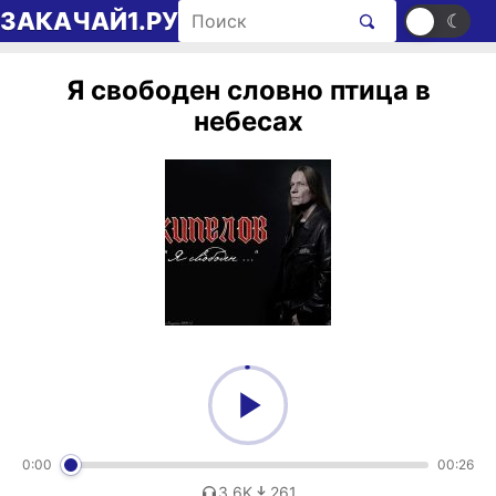
Перейти к содержимому
Поиск рингтонов
ЗАКАЧАЙ1.РУ
☀
☾
Я свободен словно птица в
небесах
0:00
00:26
3,6K
261