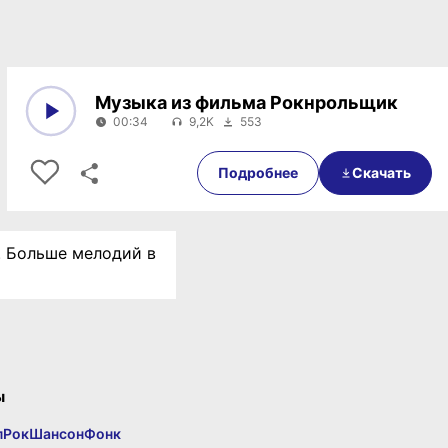
Музыка из фильма Рокнрольщик
00:34
9,2K
553
0:00
00:34
Подробнее
Скачать
e. Больше мелодий в
ы
п
Рок
Шансон
Фонк