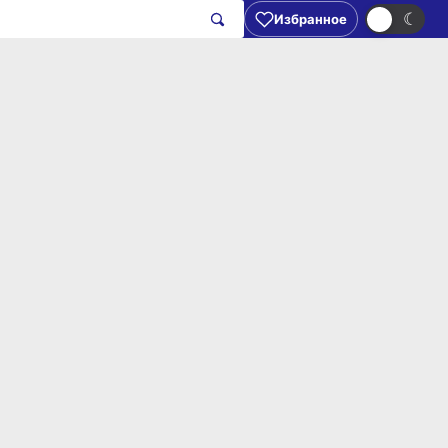
☀
☾
Избранное