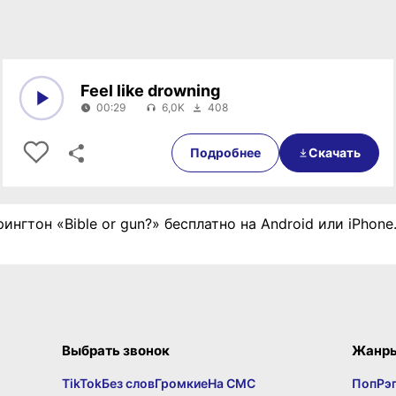
Feel like drowning
00:29
6,0K
408
0:00
00:29
Подробнее
Скачать
ингтон «Bible or gun?» бесплатно на Android или iPhon
Выбрать звонок
Жанр
TikTok
Без слов
Громкие
На СМС
Поп
Рэ