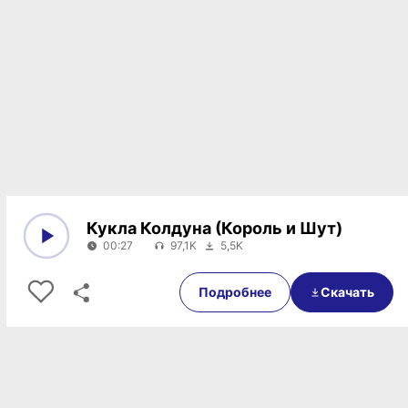
Кукла Колдуна (Король и Шут)
00:27
97,1K
5,5K
0:00
00:27
Подробнее
Скачать