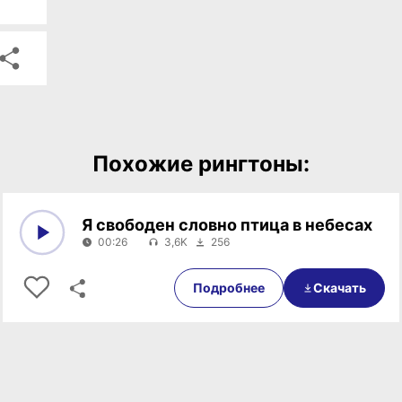
Похожие рингтоны:
Я свободен словно птица в небесах
00:26
3,6K
256
0:00
00:26
Подробнее
Скачать