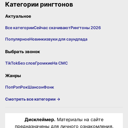
Категории рингтонов
Актуальное
Все категории
Сейчас скачивают
Рингтоны 2026
Популярное
Новинки
звуки для саундпада
Выбрать звонок
TikTok
Без слов
Громкие
На СМС
Жанры
Поп
Рэп
Рок
Шансон
Фонк
Смотреть все категории →
Дисклеймер.
Материалы на сайте
предназначены для личного ознакомления.