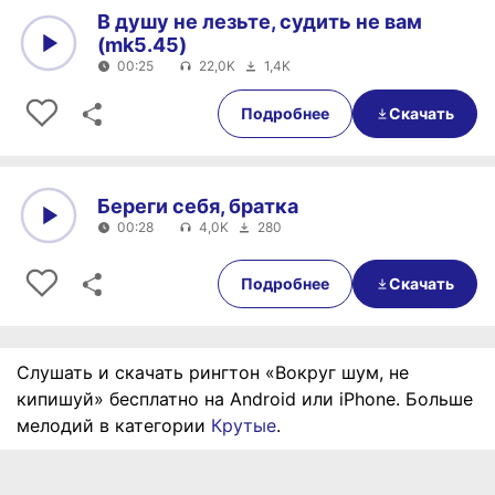
В душу не лезьте, судить не вам
(mk5.45)
00:25
22,0K
1,4K
0:00
00:25
Подробнее
Скачать
Береги себя, братка
00:28
4,0K
280
0:00
00:28
Подробнее
Скачать
Слушать и скачать рингтон «Вокруг шум, не
кипишуй» бесплатно на Android или iPhone. Больше
мелодий в категории
Крутые
.