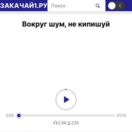
Перейти к содержимому
Поиск рингтонов
ЗАКАЧАЙ1.РУ
☀
☾
Вокруг шум, не кипишуй
0:00
01:10
2,9K
235