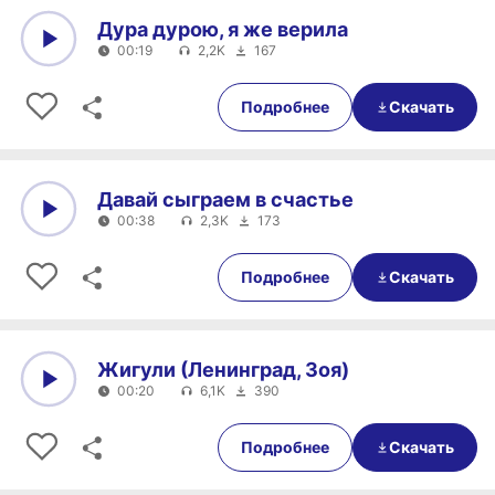
Дура дурою, я же верила
00:19
2,2K
167
0:00
00:19
Подробнее
Скачать
Давай сыграем в счастье
00:38
2,3K
173
0:00
00:38
Подробнее
Скачать
Жигули (Ленинград, Зоя)
00:20
6,1K
390
0:00
00:20
Подробнее
Скачать