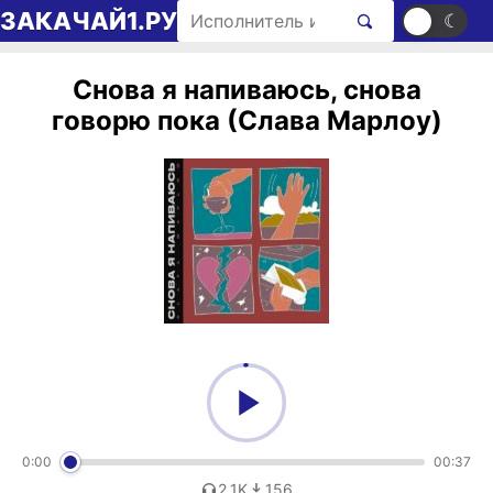
Перейти к содержимому
Поиск рингтонов
ЗАКАЧАЙ1.РУ
☀
☾
Снова я напиваюсь, снова
говорю пока (Слава Марлоу)
0:00
00:37
2,1K
156