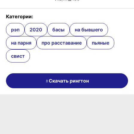
Категории:
рэп
2020
басы
на бывшего
на парня
про расставание
пьяные
свист
Скачать рингтон