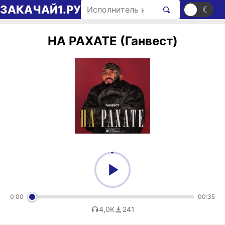
Перейти к содержимому
Поиск рингтонов
ЗАКАЧАЙ1.РУ
☀
☾
НА РАХАТЕ (Ганвест)
0:00
00:35
4,0K
241