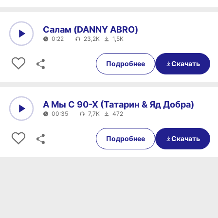
Салам (DANNY ABRO)
0:22
23,2K
1,5K
0:00
0:22
Подробнее
Скачать
А Мы С 90-Х (Татарин & Яд Добра)
00:35
7,7K
472
0:00
00:35
Подробнее
Скачать