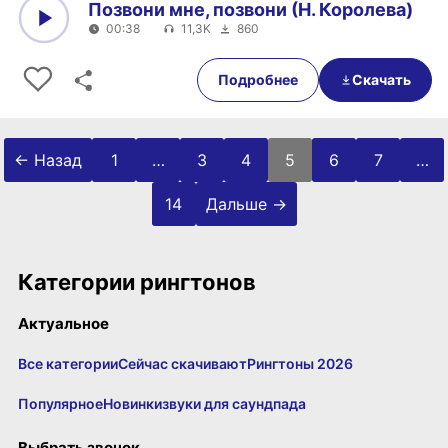
Позвони мне, позвони (Н. Королева)
00:38
11,3K
860
0:00
00:38
Подробнее
Скачать
Пагинация записей
← Назад
1
…
3
4
5
6
7
…
14
Дальше →
Категории рингтонов
Актуальное
Все категории
Сейчас скачивают
Рингтоны 2026
Популярное
Новинки
звуки для саундпада
Выбрать звонок