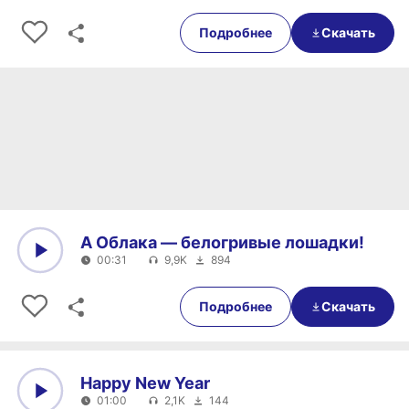
0:00
00:26
Подробнее
Скачать
А Облака — белогривые лошадки!
00:31
9,9K
894
0:00
00:31
Подробнее
Скачать
Happy New Year
01:00
2,1K
144