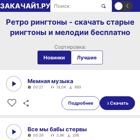
Перейти к содержимому
Поиск рингтонов
ЗАКАЧАЙ1.РУ
☀
☾
Ретро рингтоны - скачать старые
рингтоны и мелодии бесплатно
Сортировка:
Новинки
Лучшие
Мемная музыка
00:27
18,0K
969
0:00
00:27
Подробнее
Скачать
Все мы бабы стервы
00:26
3,9K
296