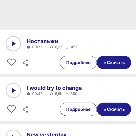
Ностальжи
00:35
6,3K
452
0:00
00:35
Подробнее
Скачать
I would try to change
00:47
5,5K
350
0:00
00:47
Подробнее
Скачать
New yesterday