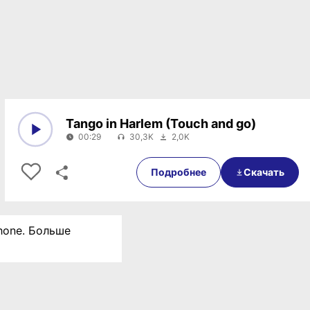
Tango in Harlem (Touch and go)
00:29
30,3K
2,0K
0:00
00:29
Подробнее
Скачать
Phone. Больше