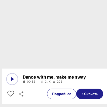
Dance with me, make me sway
00:32
3,1K
205
0:00
00:32
Подробнее
Скачать