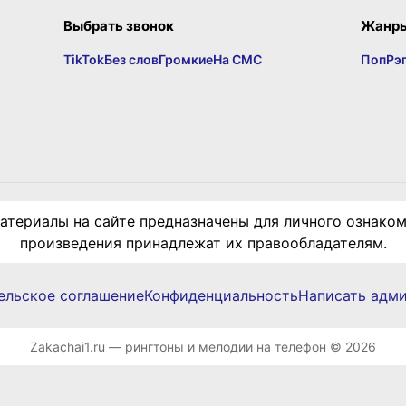
Выбрать звонок
Жанр
TikTok
Без слов
Громкие
На СМС
Поп
Рэ
териалы на сайте предназначены для личного ознаком
произведения принадлежат их правообладателям.
ельское соглашение
Конфиденциальность
Написать адм
Zakachai1.ru — рингтоны и мелодии на телефон © 2026