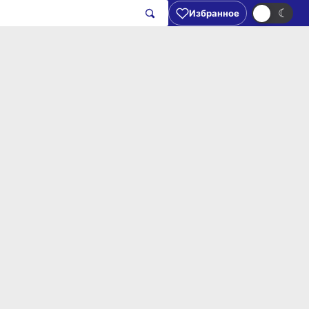
☀
☾
Избранное