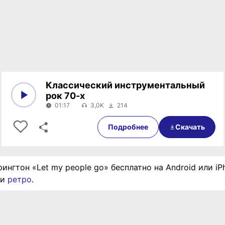
Классический инструментальный
рок 70-х
01:17
3,0K
214
0:00
01:17
Подробнее
Скачать
ингтон «Let my people go» бесплатно на Android или i
ии
ретро
.