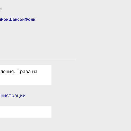
ы
п
Рок
Шансон
Фонк
ления. Права на
инистрации