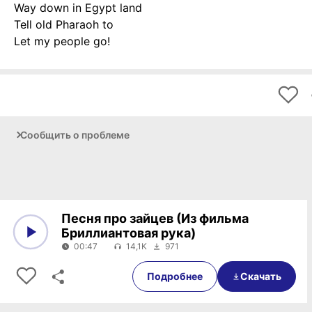
Way down in Egypt land
Tell old Pharaoh to
Let my people go!
Сообщить о проблеме
Песня про зайцев (Из фильма
Бриллиантовая рука)
00:47
14,1K
971
0:00
00:47
Подробнее
Скачать