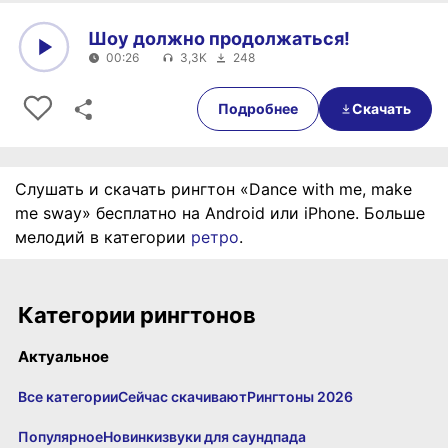
Шоу должно продолжаться!
00:26
3,3K
248
0:00
00:26
Подробнее
Скачать
Слушать и скачать рингтон «Dance with me, make
me sway» бесплатно на Android или iPhone. Больше
мелодий в категории
ретро
.
Категории рингтонов
Актуальное
Все категории
Сейчас скачивают
Рингтоны 2026
Популярное
Новинки
звуки для саундпада