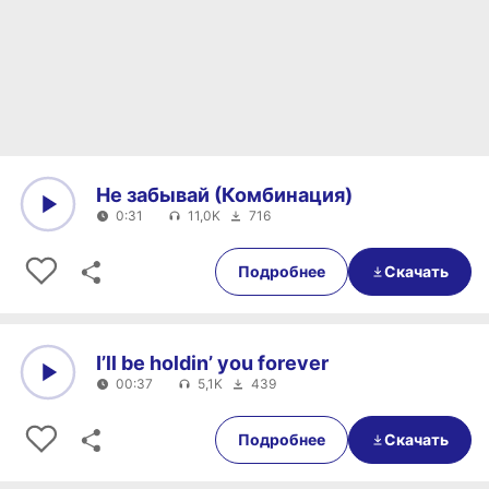
Не забывай (Комбинация)
0:31
11,0K
716
0:00
0:31
Подробнее
Скачать
I’ll be holdin’ you forever
00:37
5,1K
439
0:00
00:37
Подробнее
Скачать