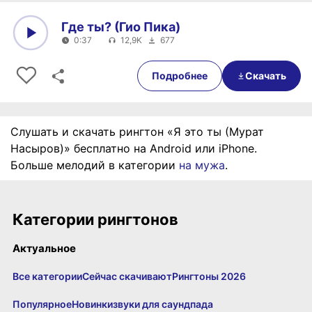
Где ты? (Гио Пика)
0:37
12,9K
677
0:00
0:37
Подробнее
Скачать
Слушать и скачать рингтон «Я это ты (Мурат
Насыров)» бесплатно на Android или iPhone.
Больше мелодий в категории
на мужа
.
Категории рингтонов
Актуальное
Все категории
Сейчас скачивают
Рингтоны 2026
Популярное
Новинки
звуки для саундпада